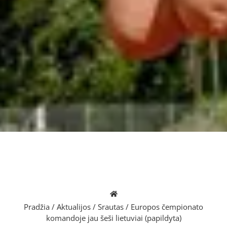
Pradžia
/
Aktualijos
/
Srautas
/
Europos čempionato
komandoje jau šeši lietuviai (papildyta)