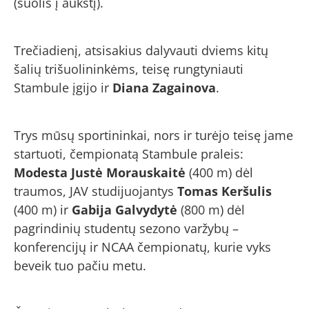
(šuolis į aukštį).
Trečiadienį, atsisakius dalyvauti dviems kitų
šalių trišuolininkėms, teisę rungtyniauti
Stambule įgijo ir
Diana Zagainova
.
Trys mūsų sportininkai, nors ir turėjo teisę jame
startuoti, čempionatą Stambule praleis:
Modesta Justė Morauskaitė
(400 m) dėl
traumos, JAV studijuojantys
Tomas Keršulis
(400 m) ir
Gabija Galvydytė
(800 m) dėl
pagrindinių studentų sezono varžybų –
konferencijų ir NCAA čempionatų, kurie vyks
beveik tuo pačiu metu.