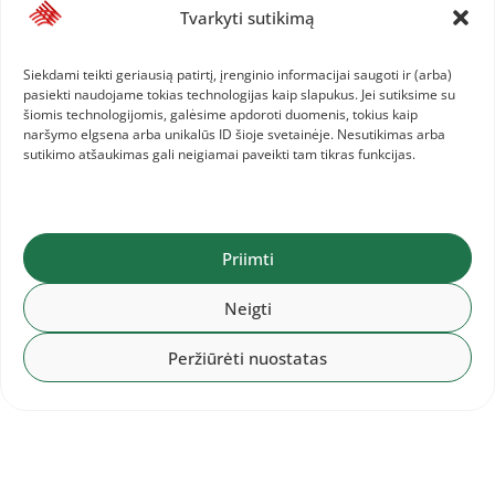
Kvietimas treneriams į EA
Tvarkyti sutikimą
kvalifikacinius kursus
Siekdami teikti geriausią patirtį, įrenginio informacijai saugoti ir (arba)
pasiekti naudojame tokias technologijas kaip slapukus. Jei sutiksime su
šiomis technologijomis, galėsime apdoroti duomenis, tokius kaip
2026-08-01
naršymo elgsena arba unikalūs ID šioje svetainėje. Nesutikimas arba
Baltijos šalių komandinis
sutikimo atšaukimas gali neigiamai paveikti tam tikras funkcijas.
čempionatas: 1.LAT, 2.LTU, 3.EST
Priimti
Neigti
Peržiūrėti nuostatas