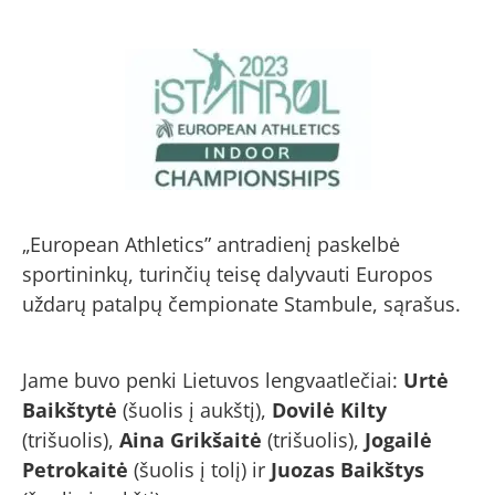
„European Athletics” antradienį paskelbė
sportininkų, turinčių teisę dalyvauti Europos
uždarų patalpų čempionate Stambule, sąrašus.
Jame buvo penki Lietuvos lengvaatlečiai:
Urtė
Baikštytė
(šuolis į aukštį),
Dovilė Kilty
(trišuolis),
Aina Grikšaitė
(trišuolis),
Jogailė
Petrokaitė
(šuolis į tolį) ir
Juozas Baikštys