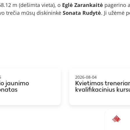
58.12 m (dešimta vieta), o
Eglė Zarankaitė
pagerino 
vo trečia mūsų diskininkė
Sonata Rudytė
. Ji užėmė p
5
2026-08-04
io jaunimo
Kvietimas treneria
onatas
kvalifikacinius kurs