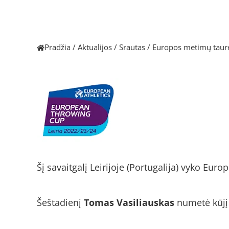
Pradžia
/
Aktualijos
/
Srautas
/
Europos metimų taur
Šį savaitgalį Leirijoje (Portugalija) vyko Eu
Šeštadienį
Tomas Vasiliauskas
numetė kūjį 