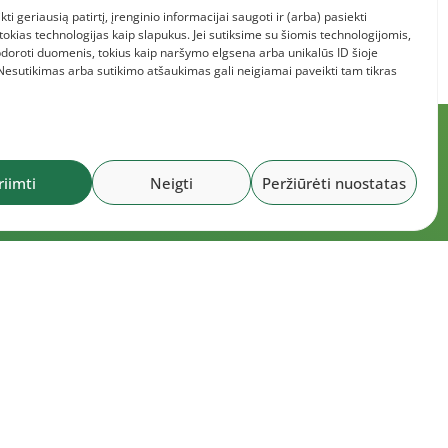
kti geriausią patirtį, įrenginio informacijai saugoti ir (arba) pasiekti
kias technologijas kaip slapukus. Jei sutiksime su šiomis technologijomis,
doroti duomenis, tokius kaip naršymo elgsena arba unikalūs ID šioje
 Nesutikimas arba sutikimo atšaukimas gali neigiamai paveikti tam tikras
riimti
Neigti
Peržiūrėti nuostatas
okumentai