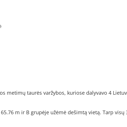
ė
ropos metimų taurės varžybos, kuriose dalyvavo 4 Lietu
65.76 m ir B grupėje užėmė dešimtą vietą. Tarp visų 3