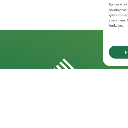
Siekdami tei
naudojame to
galėsime ap
svetainėje.
funkcijas.
P
Rekvizitai
D