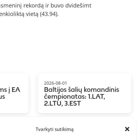
asmeninį rekordą ir buvo dvidešimt
enkioliktą vietą (43.94).
2026-08-01
ms į EA
Baltijos šalių komandinis
us
čempionatas: 1.LAT,
2.LTU, 3.EST
Tvarkyti sutikimą