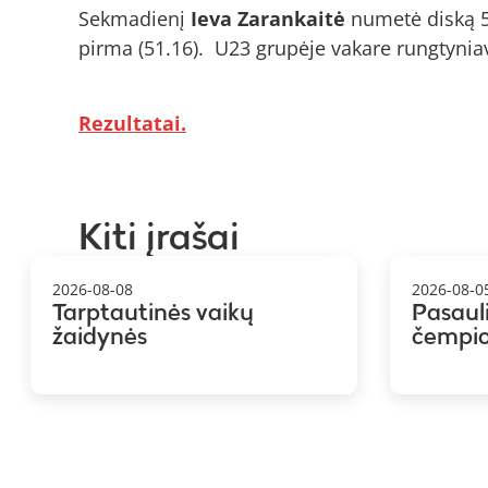
Sekmadienį
Ieva Zarankaitė
numetė
diską 
pirma (51.16). U23 grupėje vakare rungtynia
Rezultatai.
Kiti įrašai
2026-08-08
2026-08-0
Tarptautinės vaikų
Pasaul
žaidynės
čempi