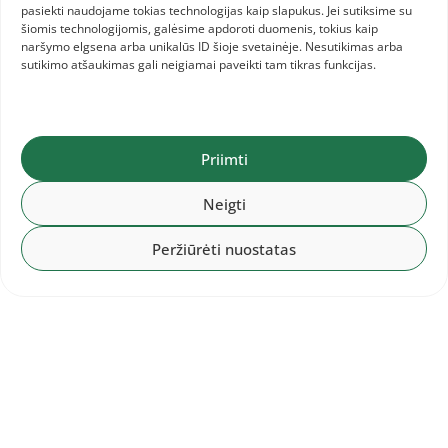
2026-07-28
pasiekti naudojame tokias technologijas kaip slapukus. Jei sutiksime su
Baltijos komandinis čempionatas:
šiomis technologijomis, galėsime apdoroti duomenis, tokius kaip
Lietuvos komanda ir informacija jai
naršymo elgsena arba unikalūs ID šioje svetainėje. Nesutikimas arba
sutikimo atšaukimas gali neigiamai paveikti tam tikras funkcijas.
Priimti
Neigti
Peržiūrėti nuostatas