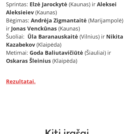
Sprintas:
Elzė Jarockytė
(Kaunas) ir
Aleksei
Aleksieiev
(Kaunas)
Bėgimas:
Andrėja Zigmantaitė
(Marijampolė)
ir
Jonas Venckūnas
(Kaunas)
Šuoliai:
Ūla Baranauskaitė
(Vilnius) ir
Nikita
Kazabekov
(Klaipėda)
Metimai:
Goda Baliutavičiūtė
(Šiauliai) ir
Oskaras Šleinius
(Klaipėda)
Rezultatai.
Kiti įrašai