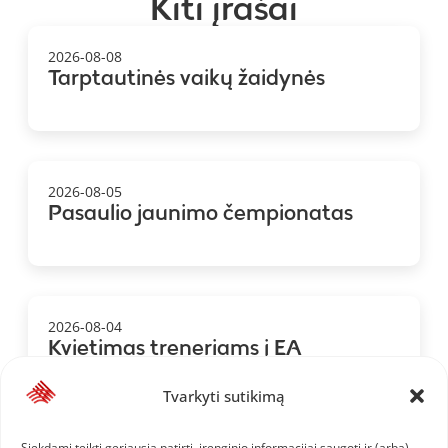
Kiti įrašai
2026-08-08
Tarptautinės vaikų žaidynės
2026-08-05
Pasaulio jaunimo čempionatas
2026-08-04
Kvietimas treneriams į EA
kvalifikacinius kursus
Tvarkyti sutikimą
Siekdami teikti geriausią patirtį, įrenginio informacijai saugoti ir (arba)