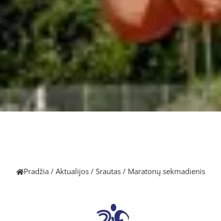
Pradžia
/
Aktualijos
/
Srautas
/
Maratonų sekmadienis