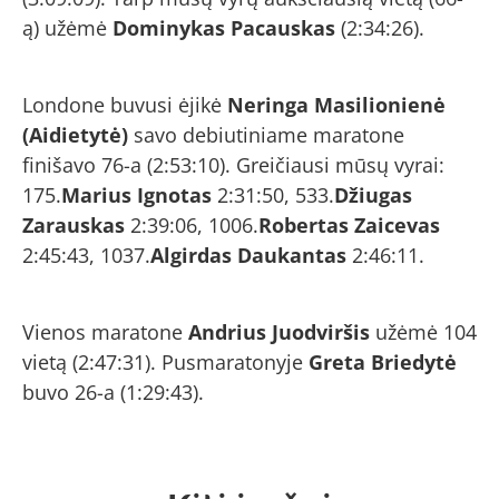
ą) užėmė
Dominykas Pacauskas
(2:34:26).
Londone buvusi ėjikė
Neringa Masilionienė
(Aidietytė)
savo debiutiniame maratone
finišavo 76-a (2:53:10). Greičiausi mūsų vyrai:
175.
Marius Ignotas
2:31:50, 533.
Džiugas
Zarauskas
2:39:06, 1006.
Robertas Zaicevas
2:45:43, 1037.
Algirdas Daukantas
2:46:11.
Vienos maratone
Andrius Juodviršis
užėmė 104
vietą (2:47:31). Pusmaratonyje
Greta Briedytė
buvo 26-a (1:29:43).