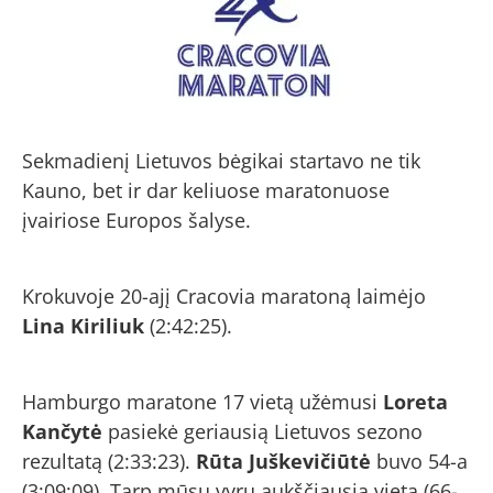
Sekmadienį Lietuvos bėgikai startavo ne tik
Kauno, bet ir dar keliuose maratonuose
įvairiose Europos šalyse.
Krokuvoje 20-ajį Cracovia maratoną laimėjo
Lina Kiriliuk
(2:42:25).
Hamburgo maratone 17 vietą užėmusi
Loreta
Kančytė
pasiekė geriausią Lietuvos sezono
rezultatą (2:33:23).
Rūta Juškevičiūtė
buvo 54-a
(3:09:09). Tarp mūsų vyrų aukščiausią vietą (66-