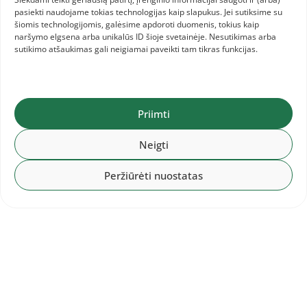
2026-08-01
pasiekti naudojame tokias technologijas kaip slapukus. Jei sutiksime su
Baltijos šalių komandinis
šiomis technologijomis, galėsime apdoroti duomenis, tokius kaip
čempionatas: 1.LAT, 2.LTU, 3.EST
naršymo elgsena arba unikalūs ID šioje svetainėje. Nesutikimas arba
sutikimo atšaukimas gali neigiamai paveikti tam tikras funkcijas.
Priimti
Neigti
Peržiūrėti nuostatas