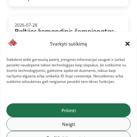
2026-07-28
Baltijos komandinis čempionatas:
Lietuvos komanda ir informacija jai
Tvarkyti sutikimą
Siekdami teikti geriausią patirtį, įrenginio informacijai saugoti ir (arba)
pasiekti naudojame tokias technologijas kaip slapukus. Jei sutiksime su
šiomis technologijomis, galėsime apdoroti duomenis, tokius kaip
naršymo elgsena arba unikalūs ID šioje svetainėje. Nesutikimas arba
sutikimo atšaukimas gali neigiamai paveikti tam tikras funkcijas.
Priimti
Neigti