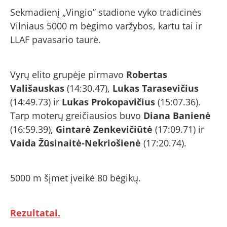
Sekmadienį „Vingio” stadione vyko tradicinės
Vilniaus 5000 m bėgimo varžybos, kartu tai ir
LLAF pavasario taurė.
Vyrų elito grupėje pirmavo
Robertas
Vališauskas
(14:30.47),
Lukas Tarasevičius
(14:49.73) ir
Lukas Prokopavičius
(15:07.36).
Tarp moterų greičiausios buvo
Diana Banienė
(16:59.39),
Gintarė Zenkevičiūtė
(17:09.71) ir
Vaida Žūsinaitė-Nekriošienė
(17:20.74).
5000 m šįmet įveikė 80 bėgikų.
Rezultatai.