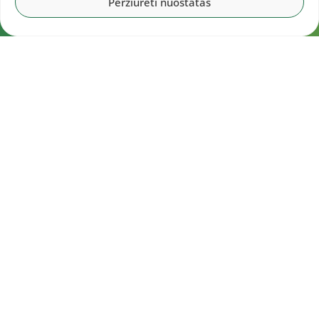
Peržiūrėti nuostatas
Navigacija
Pradžia
Aktualijos