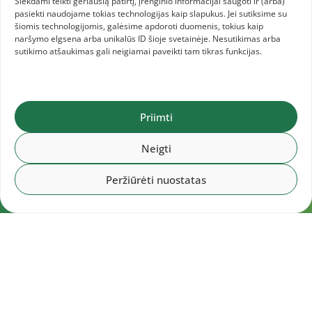
Siekdami teikti geriausią patirtį, įrenginio informacijai saugoti ir (arba)
pasiekti naudojame tokias technologijas kaip slapukus. Jei sutiksime su
šiomis technologijomis, galėsime apdoroti duomenis, tokius kaip
naršymo elgsena arba unikalūs ID šioje svetainėje. Nesutikimas arba
sutikimo atšaukimas gali neigiamai paveikti tam tikras funkcijas.
Priimti
Neigti
Peržiūrėti nuostatas