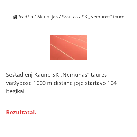
Pradžia
/
Aktualijos
/
Srautas
/
SK „Nemunas” taurė
Šeštadienį Kauno SK „Nemunas” taurės
varžybose 1000 m distancijoje startavo 104
bėgikai.
Rezultatai.