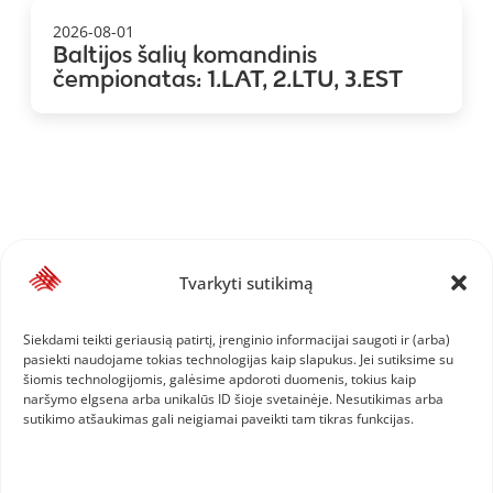
2026-08-01
Baltijos šalių komandinis
čempionatas: 1.LAT, 2.LTU, 3.EST
Tvarkyti sutikimą
Siekdami teikti geriausią patirtį, įrenginio informacijai saugoti ir (arba)
pasiekti naudojame tokias technologijas kaip slapukus. Jei sutiksime su
šiomis technologijomis, galėsime apdoroti duomenis, tokius kaip
naršymo elgsena arba unikalūs ID šioje svetainėje. Nesutikimas arba
sutikimo atšaukimas gali neigiamai paveikti tam tikras funkcijas.