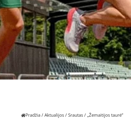
Pradžia
/
Aktualijos
/
Srautas
/
„Žemaitijos taurė”