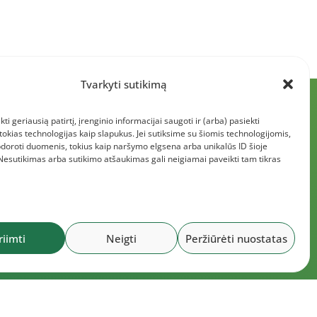
Tvarkyti sutikimą
kti geriausią patirtį, įrenginio informacijai saugoti ir (arba) pasiekti
kias technologijas kaip slapukus. Jei sutiksime su šiomis technologijomis,
doroti duomenis, tokius kaip naršymo elgsena arba unikalūs ID šioje
 Nesutikimas arba sutikimo atšaukimas gali neigiamai paveikti tam tikras
riimti
Neigti
Peržiūrėti nuostatas
okumentai