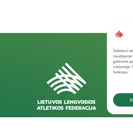
Siekdami tei
naudojame to
galėsime ap
svetainėje.
funkcijas.
P
Rekvizitai
D