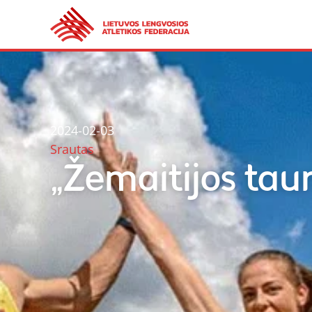
2024-02-03
Srautas
„Žemaitijos tau