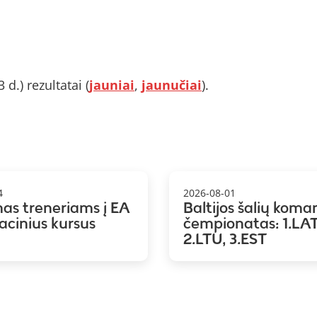
 d.) rezultatai (
jauniai
,
jaunučiai
).
4
2026-08-01
mas treneriams į EA
Baltijos šalių koma
kacinius kursus
čempionatas: 1.LAT
2.LTU, 3.EST