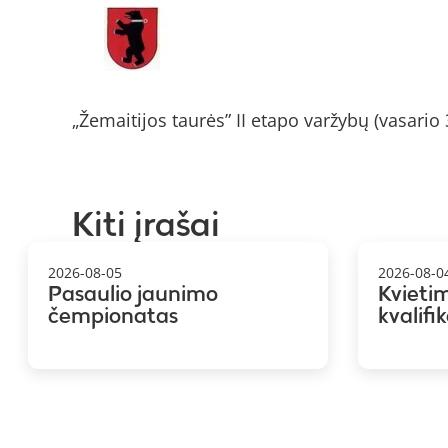
„Žemaitijos taurės” II etapo varžybų (vasario 3
Kiti įrašai
2026-08-05
2026-08-0
Pasaulio jaunimo
Kvieti
čempionatas
kvalifi