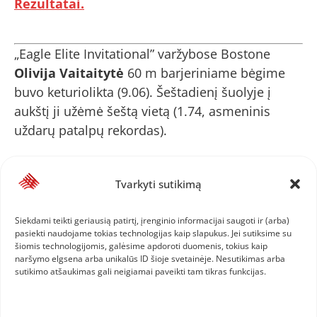
Rezultatai.
„Eagle Elite Invitational” varžybose Bostone
Olivija Vaitaitytė
60 m barjeriniame bėgime
buvo keturiolikta (9.06). Šeštadienį šuolyje į
aukštį ji užėmė šeštą vietą (1.74, asmeninis
uždarų patalpų rekordas).
Rezultatai (
60 m bb
,
aukštis
)
Tvarkyti sutikimą
Siekdami teikti geriausią patirtį, įrenginio informacijai saugoti ir (arba)
Hiustone „Howie Ryan Invitational” varžybose
pasiekti naudojame tokias technologijas kaip slapukus. Jei sutiksime su
Algirdas Strelčiūnas
į tolį nušoko 7.37 m ir
šiomis technologijomis, galėsime apdoroti duomenis, tokius kaip
naršymo elgsena arba unikalūs ID šioje svetainėje. Nesutikimas arba
užėmė trečią vietą.
sutikimo atšaukimas gali neigiamai paveikti tam tikras funkcijas.
Rezultatai.