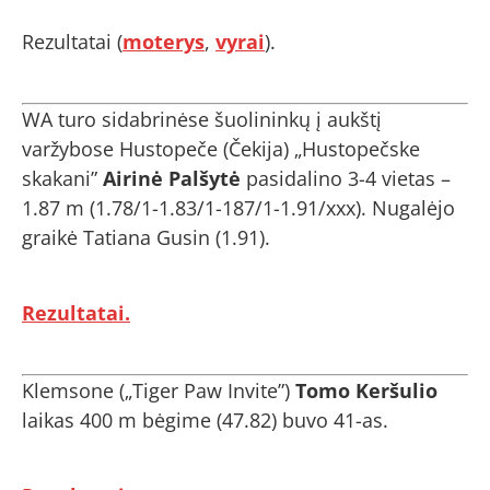
Rezultatai (
moterys
,
vyrai
).
WA turo sidabrinėse šuolininkų į aukštį
varžybose Hustopeče (Čekija) „Hustopečske
skakani”
Airinė Palšytė
pasidalino 3-4 vietas –
1.87 m (1.78/1-1.83/1-187/1-1.91/xxx). Nugalėjo
graikė Tatiana Gusin (1.91).
Rezultatai.
Klemsone („Tiger Paw Invite”)
Tomo Keršulio
laikas 400 m bėgime (47.82) buvo 41-as.