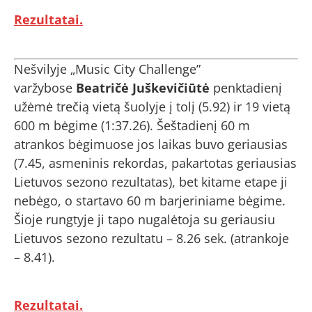
Rezultatai.
Nešvilyje „Music City Challenge”
varžybose
Beatričė Juškevičiūtė
penktadienį
užėmė trečią vietą šuolyje į tolį (5.92) ir 19 vietą
600 m bėgime (1:37.26). Šeštadienį 60 m
atrankos bėgimuose jos laikas buvo geriausias
(7.45, asmeninis rekordas, pakartotas geriausias
Lietuvos sezono rezultatas), bet kitame etape ji
nebėgo, o startavo 60 m barjeriniame bėgime.
Šioje rungtyje ji tapo nugalėtoja su geriausiu
Lietuvos sezono rezultatu – 8.26 sek. (atrankoje
– 8.41).
Rezultatai.