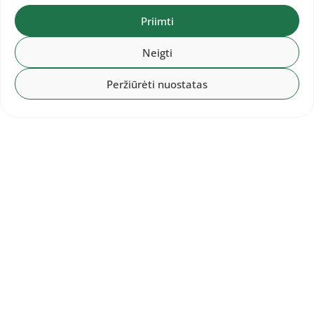
Priimti
Bostone „Valentine Invitational” varžybose 800
Neigti
m nuotolyje rungtyniavo net 308 bėgikės.
Peržiūrėti nuostatas
Dominyka Petraškaitė
savo bėgime finišavo
antra (2:16.63), o tarp visų dalyvių jos laikas
buvo 163-ias.
WA uždarų patalpų turo sidabrinėse varžybose
Lione (Prancūzija)
Aina Grikšaitė
užėmė
devintą vietą, trišuoliu nušokusi 12.90 m.
Rezultatai.