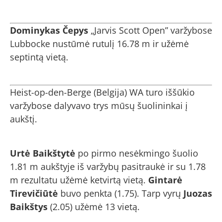
Dominykas Čepys
„Jarvis Scott Open” varžybose
Lubbocke nustūmė rutulį 16.78 m ir užėmė
septintą vietą.
Heist-op-den-Berge (Belgija) WA turo iššūkio
varžybose dalyvavo trys mūsų šuolininkai į
aukštį.
Urtė Baikštytė
po pirmo nesėkmingo šuolio
1.81 m aukštyje iš varžybų pasitraukė ir su 1.78
m rezultatu užėmė ketvirtą vietą.
Gintarė
Tirevičiūtė
buvo penkta (1.75). Tarp vyrų
Juozas
Baikštys
(2.05) užėmė 13 vietą.