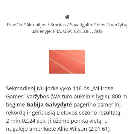
Pradžia
/
Aktualijos
/
Srautas
/
Savaitgalio žinios iš varžybų
užsienyje: FRA, USA, CZE, BEL, AUS
Sekmadienį Niujorke vyko 116-os „Millrose
Games” varžybos (WA turo auksinis lygis). 800 m
bėgime
Gabija Galvydytė
pagerino asmeninį
rekordą ir geriausią Lietuvos sezono rezultatą
–
2 min.02.24 sek. Ji užėmė penktą vietą, o
nugalėjo amerikietė Allie Wilson (2:01.61).