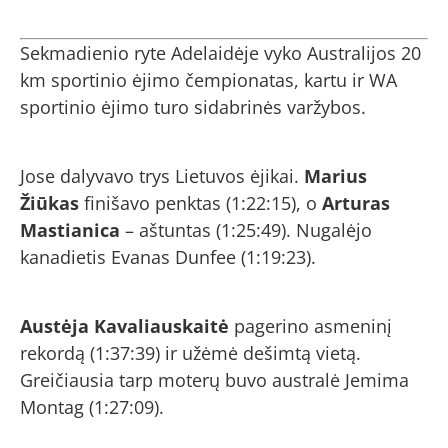
Sekmadienio ryte Adelaidėje vyko Australijos 20
km sportinio ėjimo čempionatas, kartu ir WA
sportinio ėjimo turo sidabrinės varžybos.
Jose dalyvavo trys Lietuvos ėjikai.
Marius
Žiūkas
finišavo penktas (1:22:15), o
Arturas
Mastianica
– aštuntas (1:25:49). Nugalėjo
kanadietis Evanas Dunfee (1:19:23).
Austėja Kavaliauskaitė
pagerino asmeninį
rekordą (1:37:39) ir užėmė dešimtą vietą.
Greičiausia tarp moterų buvo australė Jemima
Montag (1:27:09).