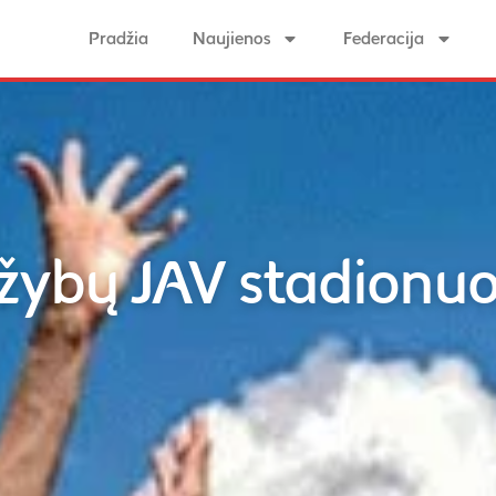
Pradžia
Naujienos
Federacija
ržybų JAV stadionu