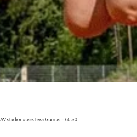
 JAV stadionuose: Ieva Gumbs – 60.30