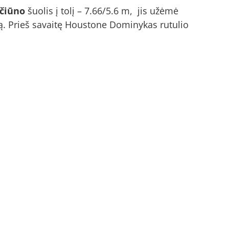
lčiūno
šuolis į tolį – 7.66/5.6 m, jis užėmė
ą. Prieš savaitę Houstone Dominykas rutulio