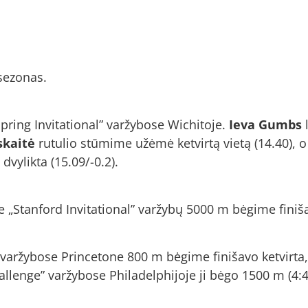
sezonas.
ring Invitational” varžybose Wichitoje.
Ieva Gumbs
l
skaitė
rutulio stūmime užėmė ketvirtą vietą (14.40), o
ylikta (15.09/-0.2).
 „Stanford Invitational” varžybų 5000 m bėgime finiša
varžybose Princetone 800 m bėgime finišavo ketvirta, 
hallenge” varžybose Philadelphijoje ji bėgo 1500 m (4:4