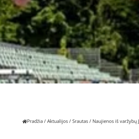
Pradžia
/
Aktualijos
/
Srautas
/
Naujienos iš varžybų