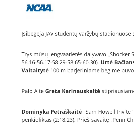
Įsibėgėja JAV studentų varžybų stadionuose 
Trys mūsų lengvaatletės dalyvavo „Shocker Sp
56.16-56.17-58.29-58.65-60.30).
Urtė Bačian
Vaitaitytė
100 m barjeriniame bėgime buvo dv
Palo Alte
Greta Karinauskaitė
stipriausiame
Dominyka Petraškaitė
„Sam Howell Invite” 
penkioliktas (2:18.23). Prieš savaitę „Penn C