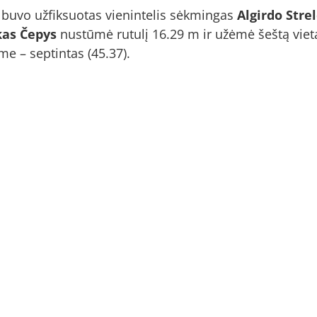
 buvo užfiksuotas vienintelis sėkmingas
Algirdo Stre
as Čepys
nustūmė rutulį 16.29 m ir užėmė šeštą viet
me – septintas (45.37).