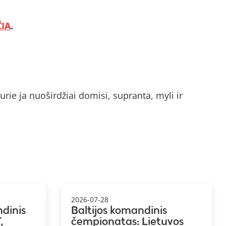
ČIA
.
rie ja nuoširdžiai domisi, supranta, myli ir
2026-07-28
ndinis
Baltijos komandinis
,
čempionatas: Lietuvos