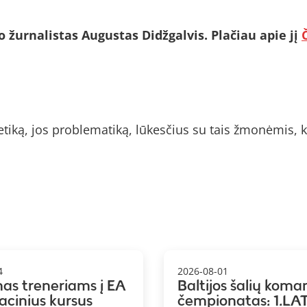
o žurnalistas Augustas Didžgalvis. Plačiau apie jį
tiką, jos problematiką, lūkesčius su tais žmonėmis, ku
4
2026-08-01
mas treneriams į EA
Baltijos šalių koma
kacinius kursus
čempionatas: 1.LAT