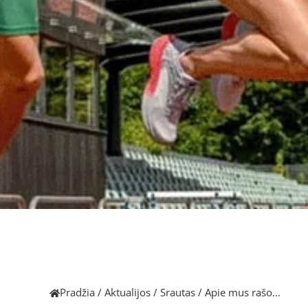
Pradžia
/
Aktualijos
/
Srautas
/
Apie mus rašo…