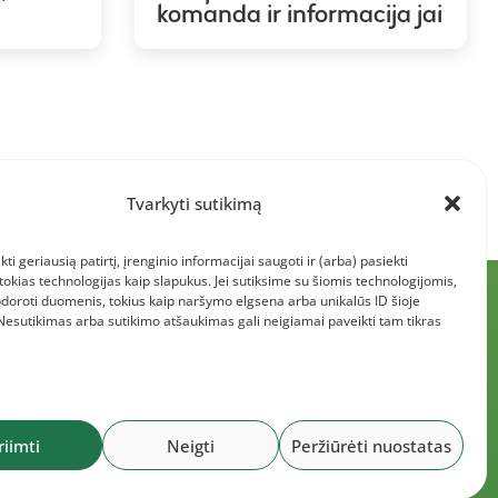
komanda ir informacija jai
Tvarkyti sutikimą
kti geriausią patirtį, įrenginio informacijai saugoti ir (arba) pasiekti
kias technologijas kaip slapukus. Jei sutiksime su šiomis technologijomis,
doroti duomenis, tokius kaip naršymo elgsena arba unikalūs ID šioje
 Nesutikimas arba sutikimo atšaukimas gali neigiamai paveikti tam tikras
riimti
Neigti
Peržiūrėti nuostatas