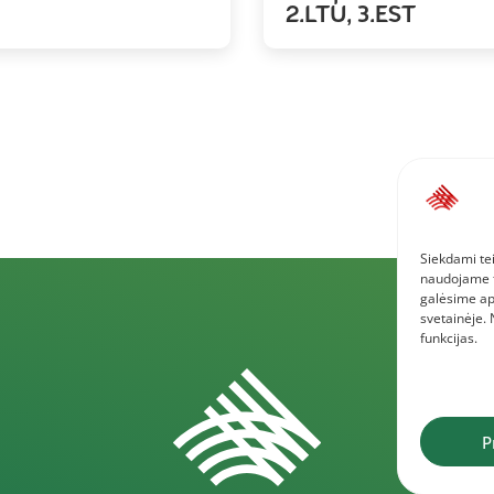
2.LTU, 3.EST
Siekdami tei
naudojame to
galėsime ap
svetainėje.
funkcijas.
P