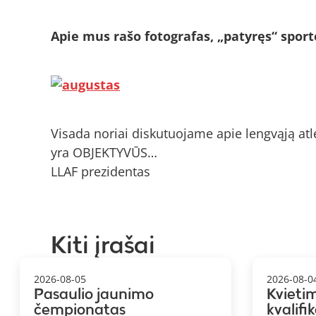
Apie mus rašo fotografas, „patyręs“ sport
Visada noriai diskutuojame apie lengvąją atle
yra OBJEKTYVŪS…
LLAF prezidentas
Kiti įrašai
2026-08-05
2026-08-0
Pasaulio jaunimo
Kvieti
čempionatas
kvalifi