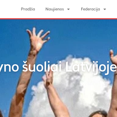
Pradžia
Naujienos
Federacija
o šuoliai Latvijoje