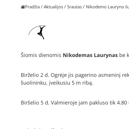
Pradžia
/
Aktualijos
/
Srautas
/
Nikodemo Lauryno šuo
Šiomis dienomis
Nikodemas Laurynas
be k
Birželio 2 d. Ogrėje jis pagerino asmeninį re
šuolininku, įveikusiu 5 m ribą.
Biršelio 5 d. Valmieroje jam pakluso tik 4.80 