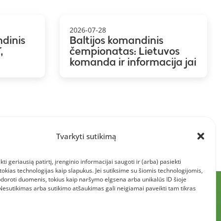
2026-07-28
ndinis
Baltijos komandinis
,
čempionatas: Lietuvos
komanda ir informacija jai
Tvarkyti sutikimą
kti geriausią patirtį, įrenginio informacijai saugoti ir (arba) pasiekti
kias technologijas kaip slapukus. Jei sutiksime su šiomis technologijomis,
doroti duomenis, tokius kaip naršymo elgsena arba unikalūs ID šioje
 Nesutikimas arba sutikimo atšaukimas gali neigiamai paveikti tam tikras