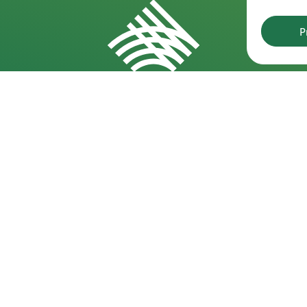
P
Rekvizitai
D
Kareivių g. 6-5609, 09117 Vilnius
202
pro
+370 523 39971
202
info@laf.lt
pro
Lietuvos Lengvosios Atletikos Federacija
Įmonės kodas: 190722989
202
PVM kodas: LT100012127915
pro
A/s: LT57 7300 0100 0062 7493, "Swedbank"
Spo