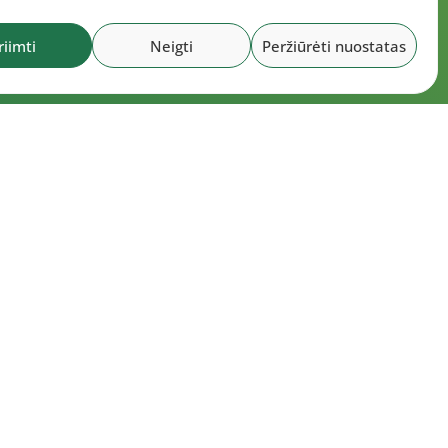
riimti
Neigti
Peržiūrėti nuostatas
okumentai
6 m. liepos 30 d. LLAF Tarybos posėdžio
tokolas
6 m. liepos 15 d. LLAF Tarybos posėdžio
tokolas
6 m. liepos 20 d. LLAF VK posėdžio
tokolas
rto meistrų sąrašas