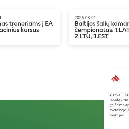
4
2026-08-01
mas treneriams į EA
Baltijos šalių koma
kacinius kursus
čempionatas: 1.LAT
2.LTU, 3.EST
Siekdami tei
naudojame to
galėsime ap
svetainėje.
funkcijas.