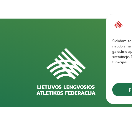
Siekdami tei
naudojame to
galėsime ap
svetainėje.
funkcijas.
P
Rekvizitai
D
Kareivių g. 6-5609, 09117 Vilnius
202
pro