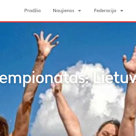
Pradžia
Naujienos
Federacija
 čempionatas: Liet