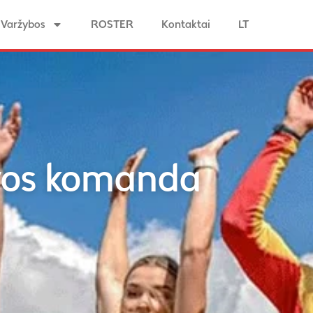
Varžybos
ROSTER
Kontaktai
LT
uvos komanda