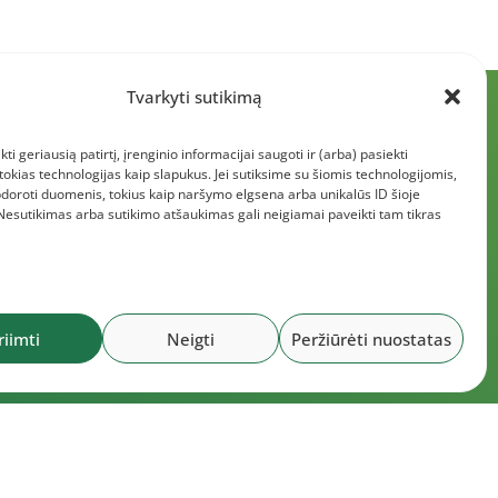
Tvarkyti sutikimą
kti geriausią patirtį, įrenginio informacijai saugoti ir (arba) pasiekti
kias technologijas kaip slapukus. Jei sutiksime su šiomis technologijomis,
doroti duomenis, tokius kaip naršymo elgsena arba unikalūs ID šioje
 Nesutikimas arba sutikimo atšaukimas gali neigiamai paveikti tam tikras
riimti
Neigti
Peržiūrėti nuostatas
okumentai
6 m. liepos 30 d. LLAF Tarybos posėdžio
tokolas