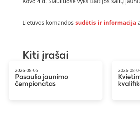
Kovo 4 d. Šiauliuose vyks Baltijos šalių jaun
Lietuvos komandos
sudėtis ir informacija
a
Kiti įrašai
2026-08-05
2026-08-0
Pasaulio jaunimo
Kvieti
čempionatas
kvalifi