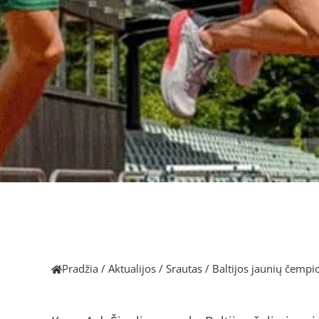
Pradžia
/
Aktualijos
/
Srautas
/
Baltijos jaunių čemp