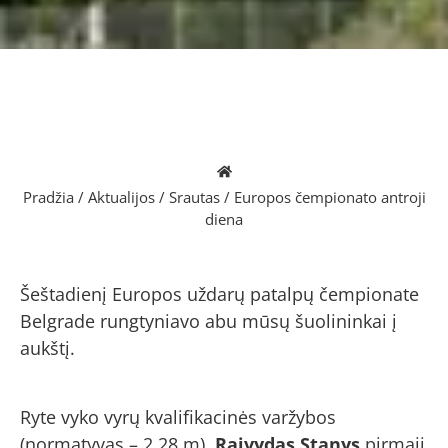
Pradžia
/
Aktualijos
/
Srautas
/
Europos čempionato antroji
diena
Šeštadienį Europos uždarų patalpų čempionate
Belgrade rungtyniavo abu mūsų šuolininkai į
aukštį.
Ryte vyko vyrų kvalifikacinės varžybos
(normatyvas – 2.28 m).
Raivydas Stanys
pirmąjį