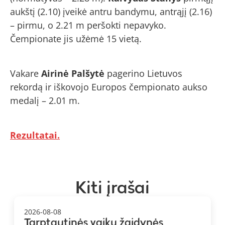
aukštį (2.10) įveikė antru bandymu, antrąjį (2.16)
– pirmu, o 2.21 m peršokti nepavyko.
Čempionate jis užėmė 15 vietą.
Vakare
Airinė Palšytė
pagerino Lietuvos
rekordą ir iškovojo Europos čempionato aukso
medalį – 2.01 m.
Rezultatai.
Kiti įrašai
2026-08-08
Tarptautinės vaikų žaidynės