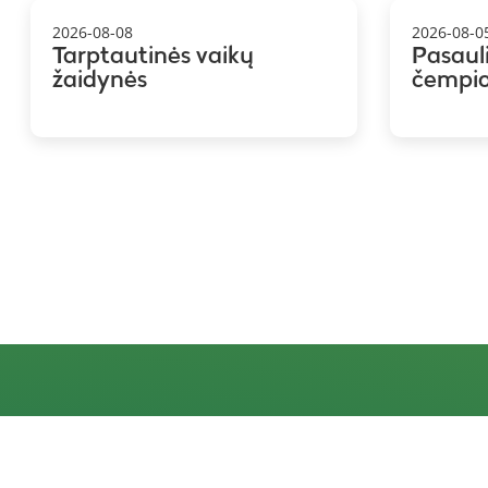
2026-08-08
2026-08-0
Tarptautinės vaikų
Pasaul
žaidynės
čempi