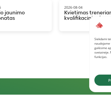
5
2026-08-04
io jaunimo
Kvietimas treneria
onatas
kvalifikacinius kurs
Siekdami tei
naudojame to
galėsime ap
svetainėje.
funkcijas.
P