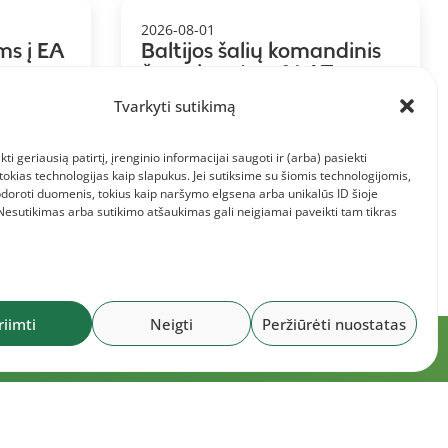
2026-08-01
ms į EA
Baltijos šalių komandinis
us
čempionatas: 1.LAT,
2.LTU, 3.EST
Tvarkyti sutikimą
kti geriausią patirtį, įrenginio informacijai saugoti ir (arba) pasiekti
kias technologijas kaip slapukus. Jei sutiksime su šiomis technologijomis,
doroti duomenis, tokius kaip naršymo elgsena arba unikalūs ID šioje
 Nesutikimas arba sutikimo atšaukimas gali neigiamai paveikti tam tikras
riimti
Neigti
Peržiūrėti nuostatas