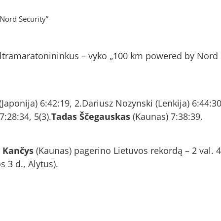
Nord Security”
ultramaratonininkus – vyko „100 km powered by Nord S
aponija) 6:42:19, 2.Dariusz Nozynski (Lenkija) 6:44:30,
7:28:34, 5(3).
Tadas Ščegauskas
(Kaunas) 7:38:39.
 Kančys
(Kaunas) pagerino Lietuvos rekordą – 2 val. 49
 3 d., Alytus).