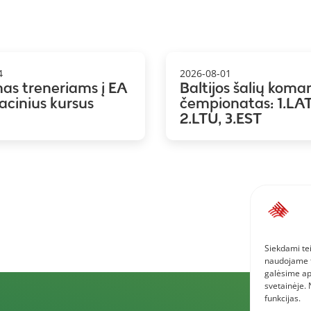
4
2026-08-01
mas treneriams į EA
Baltijos šalių koma
kacinius kursus
čempionatas: 1.LAT
2.LTU, 3.EST
Siekdami tei
naudojame to
galėsime ap
svetainėje.
funkcijas.