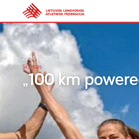
2024-09-07
Srautas
„100 km powere