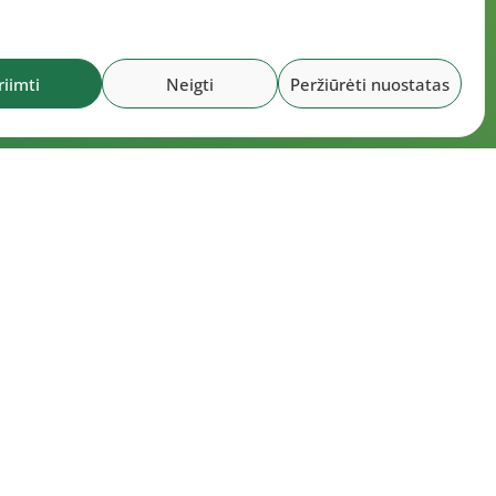
riimti
Neigti
Peržiūrėti nuostatas
okumentai
6 m. liepos 30 d. LLAF Tarybos posėdžio
tokolas
6 m. liepos 15 d. LLAF Tarybos posėdžio
tokolas
6 m. liepos 20 d. LLAF VK posėdžio