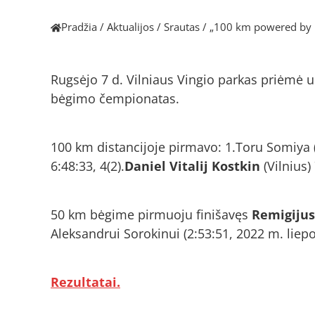
Pradžia
/
Aktualijos
/
Srautas
/
„100 km powered by 
Rugsėjo 7 d. Vilniaus Vingio parkas priėmė 
bėgimo čempionatas.
100 km distancijoje pirmavo: 1.Toru Somiya (J
6:48:33, 4(2).
Daniel Vitalij Kostkin
(Vilnius) 
50 km bėgime pirmuoju finišavęs
Remigijus
Aleksandrui Sorokinui (2:53:51, 2022 m. liepos
Rezultatai.