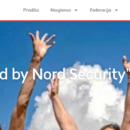
Pradžia
Naujienos
Federacija
d by Nord Security