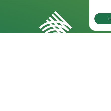
P
Rekvizitai
D
Kareivių g. 6-5609, 09117 Vilnius
202
pro
+370 523 39971
202
info@laf.lt
pro
Lietuvos Lengvosios Atletikos Federacija
Įmonės kodas: 190722989
202
PVM kodas: LT100012127915