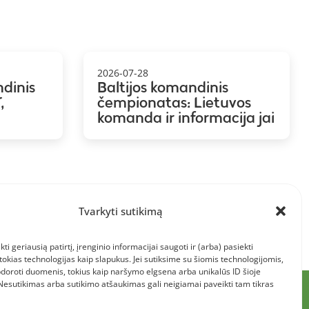
2026-07-28
ndinis
Baltijos komandinis
,
čempionatas: Lietuvos
komanda ir informacija jai
Tvarkyti sutikimą
kti geriausią patirtį, įrenginio informacijai saugoti ir (arba) pasiekti
kias technologijas kaip slapukus. Jei sutiksime su šiomis technologijomis,
doroti duomenis, tokius kaip naršymo elgsena arba unikalūs ID šioje
 Nesutikimas arba sutikimo atšaukimas gali neigiamai paveikti tam tikras