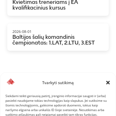
Kvietimas treneriams į EA
kvalifikacinius kursus
2026-08-01
Baltijos šalių komandinis
čempionatas: 1.LAT, 2.LTU, 3.EST
Tvarkyti sutikimą
Siekdami teikti geriausią patirtį, įrenginio informacijai saugoti ir (arba)
pasiekti naudojame tokias technologijas kaip slapukus. Jei sutiksime su
šiomis technologijomis, galėsime apdoroti duomenis, tokius kaip
naršymo elgsena arba unikalūs ID šioje svetainėje. Nesutikimas arba
sutikimo atšaukimas gali neigiamai paveikti tam tikras funkcijas.