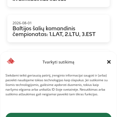
2026-08-01
Baltijos šalių komandinis
čempionatas: 1.LAT, 2.LTU, 3.EST
2026-07-28
Tvarkyti sutikimą
Baltijos komandinis čempionatas:
Lietuvos komanda ir informacija jai
Siekdami teikti geriausią patirtį, įrenginio informacijai saugoti ir (arba)
pasiekti naudojame tokias technologijas kaip slapukus. Jei sutiksime su
šiomis technologijomis, galėsime apdoroti duomenis, tokius kaip
naršymo elgsena arba unikalūs ID šioje svetainėje. Nesutikimas arba
sutikimo atšaukimas gali neigiamai paveikti tam tikras funkcijas.