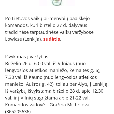
Po Lietuvos vaikų pirmenybių paaiškėjo
komandos, kuri birželio 27 d. dalyvaus
tradicinėse tarptautinėse vaikų varžybose
Lowicze (Lenkija),
sudėtis
.
Išvykimas į varžybas:
Birželio 26 d. 6.00 val. iš Vilniaus (nuo
lengvosios atletikos maniežo, Žemaitės g. 6),
7.30 val. iš Kauno (nuo lengvosios atletikos
maniežo, Aušros g. 42), toliau per Alytų į Lenkiją.
Iš varžybų išvykstama birželio 28 d. apie 12.30
val. ir į Vilnių sugrįžtama apie 21-22 val.
Komandos vadovė – Gražina Michniova
(865205636).