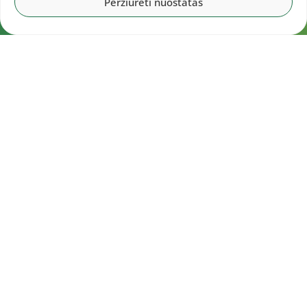
Peržiūrėti nuostatas
Navigacija
Pradžia
Aktualijos