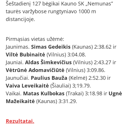
Šeštadienį 127 bėgikai Kauno SK „Nemunas”
taurės varžybose rungtyniavo 1000 m
distancijoje.
Pirmąsias vietas užėmė:
Jaunimas.
Simas Gedeikis
(Kaunas) 2:38.62 ir
Viltė Bubinaitė
(Vilnius) 3:04.08.
Jauniai.
Aldas Šimkevičius
(Vilnius) 2:43.27 ir
Vėtrūnė Adomavičiūtė
(Vilnius) 3:09.86.
Jaunučiai.
Paulius Bauža
(Kelmė) 2:52.30 ir
Vaiva Leveikaitė
(Šiauliai) 3;19.79.
Vaikai.
Matas Kulbokas
(Trakai) 3:18.98 ir
Ugnė
Mažeikaitė
(Kaunas) 3:31.29.
Rezultatai.