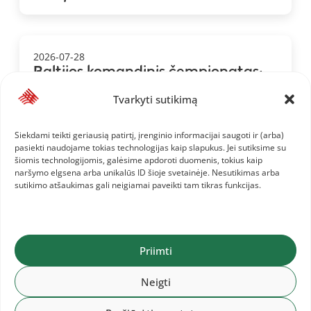
2026-07-28
Baltijos komandinis čempionatas:
Lietuvos komanda ir informacija jai
Tvarkyti sutikimą
Siekdami teikti geriausią patirtį, įrenginio informacijai saugoti ir (arba)
pasiekti naudojame tokias technologijas kaip slapukus. Jei sutiksime su
šiomis technologijomis, galėsime apdoroti duomenis, tokius kaip
naršymo elgsena arba unikalūs ID šioje svetainėje. Nesutikimas arba
sutikimo atšaukimas gali neigiamai paveikti tam tikras funkcijas.
Priimti
Neigti