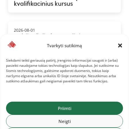
kvalifikacinius kursus
2026-08-01
Baltijos šalių komandinis
čempionatas: 1.LAT, 2.LTU, 3.EST
Tvarkyti sutikimą
Siekdami teikti geriausią patirtį, įrenginio informacijai saugoti ir (arba)
pasiekti naudojame tokias technologijas kaip slapukus. Jei sutiksime su
šiomis technologijomis, galėsime apdoroti duomenis, tokius kaip
naršymo elgsena arba unikalūs ID šioje svetainėje. Nesutikimas arba
sutikimo atšaukimas gali neigiamai paveikti tam tikras funkcijas.
Priimti
Neigti