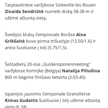
Tarptautinėse varžybose Sotteville-les-Rouen
Zinaida Sendriūtė
numetė diską 58.38 m ir
užėmė aštuntą vietą.
Švedijos klubų čempionate Boråse
Aina
Grikšaitė
buvo pirma trišuolyje (13.50/1.6) ir
antra šuoliuose į tolį (5.75/1.5).
Šeštadienį 20-ose „Guldensporenmeeting”
varžybose Kortrijke (Belgija)
Natalija Piliušina
800 m bėgime finišavo ketvirta (2:03.45).
Ispanijos jaunimo čemponate Granollerse
Kimas Gudaitis
šuoliuose į tolį užėmė aštuntą
vietą (6.74).