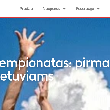
Pradžia
Naujienos
Federacija
 čempionatas: pirma
ietuviams