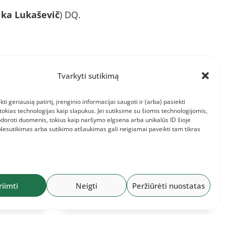
ika Lukaševič
) DQ.
Tvarkyti sutikimą
kti geriausią patirtį, įrenginio informacijai saugoti ir (arba) pasiekti
kias technologijas kaip slapukus. Jei sutiksime su šiomis technologijomis,
doroti duomenis, tokius kaip naršymo elgsena arba unikalūs ID šioje
 Nesutikimas arba sutikimo atšaukimas gali neigiamai paveikti tam tikras
2026-07-28
ndinis
Baltijos komandinis
,
čempionatas: Lietuvos
riimti
Neigti
Peržiūrėti nuostatas
komanda ir informacija jai