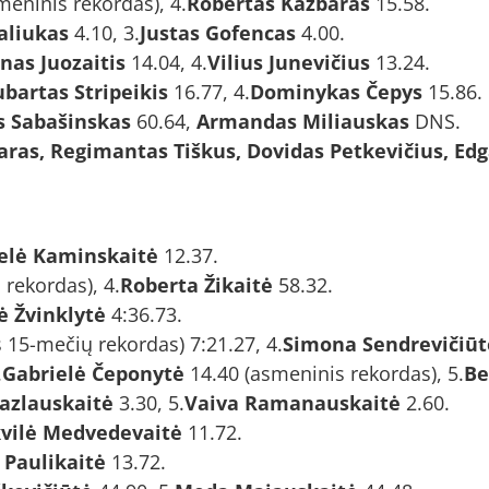
meninis rekordas), 4.
Robertas Kazbaras
15.58.
aliukas
4.10, 3.
Justas Gofencas
4.00.
nas Juozaitis
14.04, 4.
Vilius Junevičius
13.24.
bartas Stripeikis
16.77, 4.
Dominykas Čepys
15.86.
 Sabašinskas
60.64,
Armandas Miliauskas
DNS.
ras, Regimantas Tiškus, Dovidas Petkevičius, Edg
elė Kaminskaitė
12.37.
rekordas), 4.
Roberta Žikaitė
58.32.
 Žvinklytė
4:36.73.
 15-mečių rekordas) 7:21.27, 4.
Simona Sendrevičiūt
.
Gabrielė Čeponytė
14.40 (asmeninis rekordas), 5.
Be
Kazlauskaitė
3.30, 5.
Vaiva Ramanauskaitė
2.60.
vilė Medvedevaitė
11.72.
 Paulikaitė
13.72.