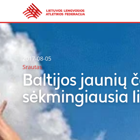
2017-08-05
Srautas
Baltijos jaunių
sėkmingiausia l