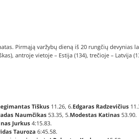
tas. Pirmąją varžybų dieną iš 20 rungčių devynias laim
s), antroje vietoje – Estija (134), trečioje – Latvija (1
egimantas Tiškus
11.26, 6.
Edgaras Radzevičius
11.
radas Naumčikas
53.35, 5.
Modestas Katinas
53.90.
inas Jurkus
4:15.83.
idas Tauroza
6:45.58.