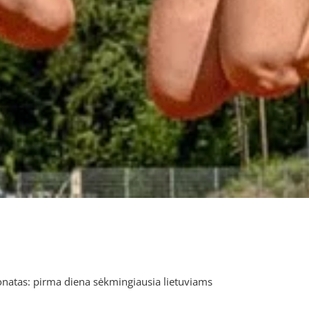
onatas: pirma diena sėkmingiausia lietuviams