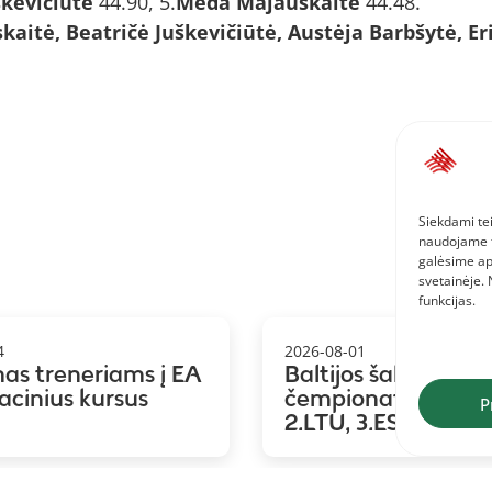
škevičiūtė
44.90, 5.
Meda Majauskaitė
44.48.
aitė, Beatričė Juškevičiūtė, Austėja Barbšytė, Er
Siekdami tei
naudojame to
galėsime ap
svetainėje.
funkcijas.
4
2026-08-01
mas treneriams į EA
Baltijos šalių koma
kacinius kursus
čempionatas: 1.LAT
P
2.LTU, 3.EST