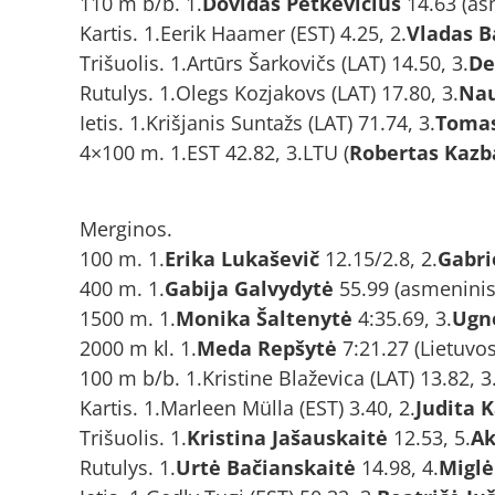
110 m b/b. 1.
Dovidas Petkevičius
14.63 (as
Kartis. 1.Eerik Haamer (EST) 4.25, 2.
Vladas B
Trišuolis. 1.Artūrs Šarkovičs (LAT) 14.50, 3.
De
Rutulys. 1.Olegs Kozjakovs (LAT) 17.80, 3.
Nau
Ietis. 1.Krišjanis Suntažs (LAT) 71.74, 3.
Tomas
4×100 m. 1.EST 42.82, 3.LTU (
Robertas Kazba
Merginos.
100 m. 1.
Erika Lukaševič
12.15/2.8, 2.
Gabri
400 m. 1.
Gabija Galvydytė
55.99 (asmeninis 
1500 m. 1.
Monika Šaltenytė
4:35.69, 3.
Ugnė
2000 m kl. 1.
Meda Repšytė
7:21.27 (Lietuvos
100 m b/b. 1.Kristine Blaževica (LAT) 13.82, 3
Kartis. 1.Marleen Mülla (EST) 3.40, 2.
Judita 
Trišuolis. 1.
Kristina Jašauskaitė
12.53, 5.
Ak
Rutulys. 1.
Urtė Bačianskaitė
14.98, 4.
Miglė