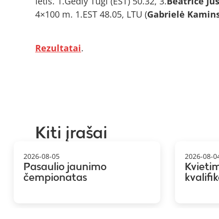
Ietis. 1.Gedly Tugi (EST) 50.32, 3.
Beatričė Ju
4×100 m. 1.EST 48.05, LTU (
Gabrielė Kaminsk
Rezultatai
.
Kiti įrašai
2026-08-05
2026-08-0
Pasaulio jaunimo
Kvieti
čempionatas
kvalifi