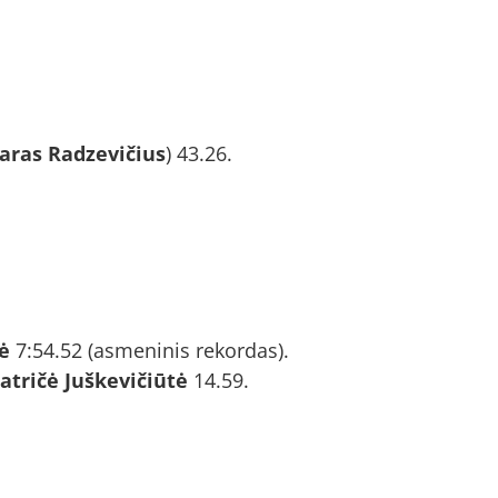
aras Radzevičius
) 43.26.
ė
7:54.52 (asmeninis rekordas).
atričė Juškevičiūtė
14.59.