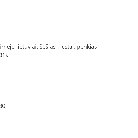
ėjo lietuviai, šešias – estai, penkias –
31).
30.