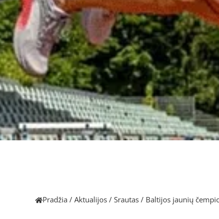
Pradžia
/
Aktualijos
/
Srautas
/
Baltijos jaunių čempi