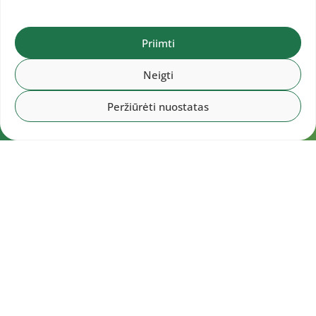
Priimti
Neigti
Peržiūrėti nuostatas
Navigacija
Pradžia
Aktualijos