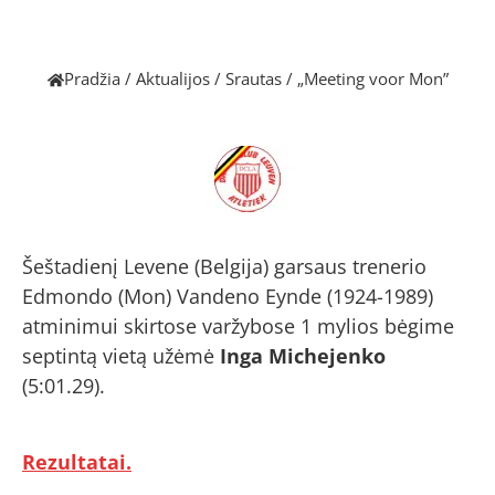
Pradžia
/
Aktualijos
/
Srautas
/
„Meeting voor Mon”
Šeštadienį Levene (Belgija) garsaus trenerio
Edmondo (Mon) Vandeno Eynde (1924-1989)
atminimui skirtose varžybose 1 mylios bėgime
septintą vietą užėmė
Inga Michejenko
(5:01.29).
Rezultatai.