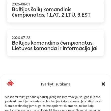
2026-08-01
Baltijos šalių komandinis
čempionatas: 1.LAT, 2.LTU, 3.EST
2026-07-28
Baltijos komandinis čempionatas:
Lietuvos komanda ir informacija jai
Tvarkyti sutikimą
Siekdami teikti geriausią patirtį, įrenginio informacijai saugoti ir (arba)
pasiekti naudojame tokias technologijas kaip slapukus. Jei sutiksime su
šiomis technologijomis, galėsime apdoroti duomenis, tokius kaip
naršymo elgsena arba unikalūs ID šioje svetainėje. Nesutikimas arba