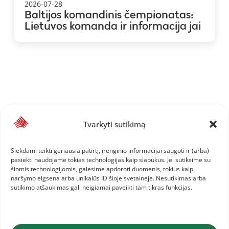
2026-07-28
Baltijos komandinis čempionatas:
Lietuvos komanda ir informacija jai
Tvarkyti sutikimą
Siekdami teikti geriausią patirtį, įrenginio informacijai saugoti ir (arba)
pasiekti naudojame tokias technologijas kaip slapukus. Jei sutiksime su
šiomis technologijomis, galėsime apdoroti duomenis, tokius kaip
naršymo elgsena arba unikalūs ID šioje svetainėje. Nesutikimas arba
sutikimo atšaukimas gali neigiamai paveikti tam tikras funkcijas.