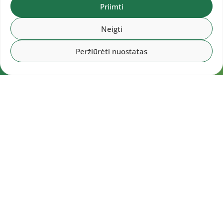
Priimti
Neigti
Peržiūrėti nuostatas
Navigacija
Pradžia
Aktualijos
Dokumentai
Galerijos