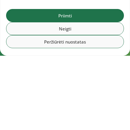
Priimti
Neigti
Peržiūrėti nuostatas
Navigacija
Pradžia
Aktualijos