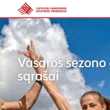
2017-10-21
Srautas
Vasaros sezono g
sąrašai