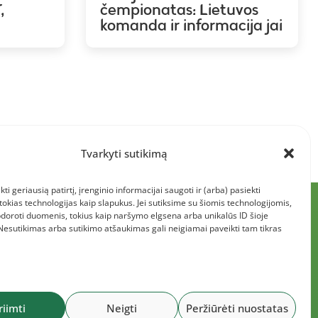
,
čempionatas: Lietuvos
komanda ir informacija jai
Tvarkyti sutikimą
kti geriausią patirtį, įrenginio informacijai saugoti ir (arba) pasiekti
kias technologijas kaip slapukus. Jei sutiksime su šiomis technologijomis,
doroti duomenis, tokius kaip naršymo elgsena arba unikalūs ID šioje
 Nesutikimas arba sutikimo atšaukimas gali neigiamai paveikti tam tikras
riimti
Neigti
Peržiūrėti nuostatas