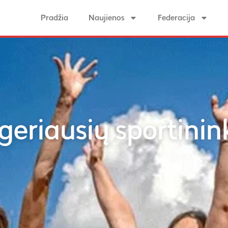
Pradžia
Naujienos
Federacija
eriausių sportinink