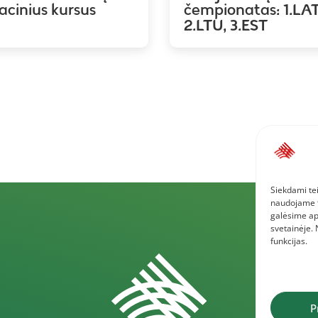
kacinius kursus
čempionatas: 1.LAT
2.LTU, 3.EST
Siekdami tei
naudojame to
galėsime ap
svetainėje.
funkcijas.
P