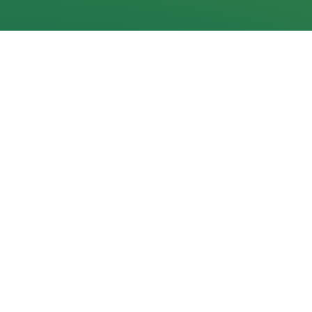
Navigacija
Pradžia
Aktualijos
Dokumentai
Galerijos
Kalendorius
Rezultatai
Statistika