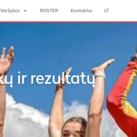
Varžybos
ROSTER
Kontaktai
LT
ų ir rezultatų