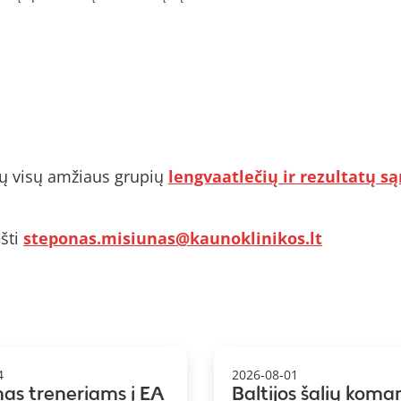
ių visų amžiaus grupių
lengvaatlečių ir rezultatų są
šti
steponas.misiunas@kaunoklinikos.lt
4
2026-08-01
mas treneriams į EA
Baltijos šalių koma