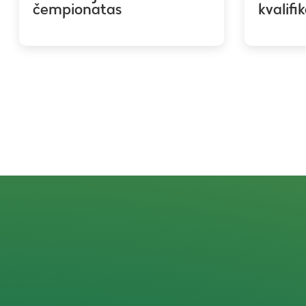
čempionatas
kvalifi