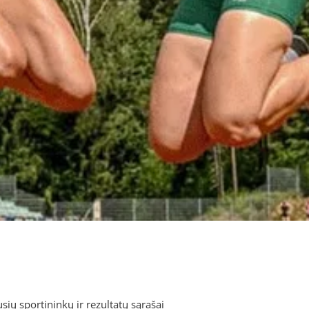
ių sportininkų ir rezultatų sąrašai