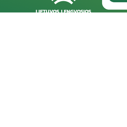
Rekvizitai
D
Kareivių g. 6-5609, 09117 Vilnius
202
pro
+370 523 39971
202
info@laf.lt
pro
Lietuvos Lengvosios Atletikos Federacija
Įmonės kodas: 190722989
202
PVM kodas: LT100012127915
pro
A/s: LT57 7300 0100 0062 7493, "Swedbank"
Spo
AB
202
202