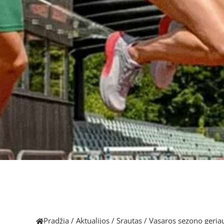
Pradžia
/
Aktualijos
/
Srautas
/
Vasaros sezono geriaus