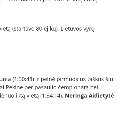
ietą (startavo 80 ėjikų). Lietuvos vyrų
unta (1:30:48) ir pelnė pirmuosius taškus šių
rnai Pekine per pasaulio čempionatą bei
enuoliktą vietą (1:34:14).
Neringa Aidietytė