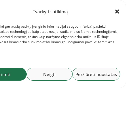
Tvarkyti sutikimą
kti geriausią patirtį, įrenginio informacijai saugoti ir (arba) pasiekti
kias technologijas kaip slapukus. Jei sutiksime su šiomis technologijomis,
doroti duomenis, tokius kaip naršymo elgsena arba unikalūs ID šioje
 Nesutikimas arba sutikimo atšaukimas gali neigiamai paveikti tam tikras
2026-07-28
ndinis
Baltijos komandinis
,
čempionatas: Lietuvos
komanda ir informacija jai
riimti
Neigti
Peržiūrėti nuostatas