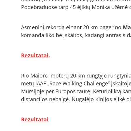
Podebraduose tarp 45 ėjikių Monika užėmė dv
Asmeninį rekordą einant 20 km pagerino
Ma
komanda liko be įskaitos, kadangi antrasis d
Rezultatai.
Rio Maiore moterų 20 km rungtyje rungtyniav
metų IAAF „Race Walking Challenge” įskaitoje.
Mursijoje per Europos taurę. Keturioliktą ka
distancijos nebaigė. Nugalėjo Kinijos ėjikė 
Rezultatai