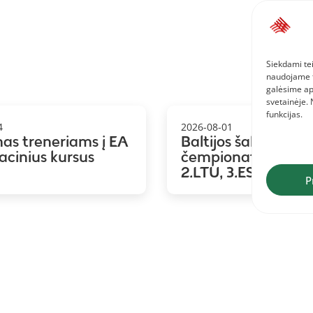
Siekdami tei
naudojame to
galėsime ap
svetainėje.
funkcijas.
4
2026-08-01
mas treneriams į EA
Baltijos šalių koma
kacinius kursus
čempionatas: 1.LAT
2.LTU, 3.EST
P