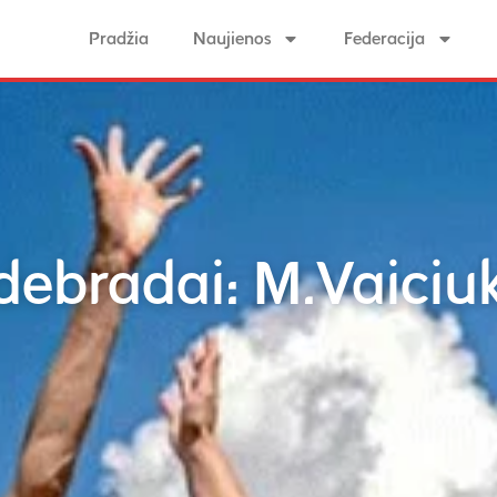
Pradžia
Naujienos
Federacija
ebradai: M.Vaiciuke