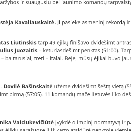
varžybos ir suaugusių bei jaunimo komandų tarpvalsty
stėja Kavaliauskaitė.
Ji pasiekė asmeninį rekordą ir
as Liutinskis
tarp 49 ėjikų finišavo dvidešimt antra
ulius Juozaitis
– keturiasdešimt penktas (51:00). Ta
i – baltarusiai, treti – italai. Beje, mūsų ėjikai buvo j
s.
Dovilė Bašinskaitė
užėmė dvidešimt šeštą vietą (5
imt pirmą (57:05). 11 komandų mače lietuvės liko deš
nika Vaiciukevičiūtė
įvykdė olimpinį normatyvą ir 
os ėjikių sąrašuose ji iš karto atsidūrė penktoje vietoj