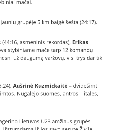
biniai mačai.
 jaunių grupėje 5 km baigė šešta (24:17).
s (44:16, asmeninis rekordas),
Erikas
rpvalstybiniame mače tarp 12 komandų
aunesni už daugumą varžovų, visi trys dar tik
5:24),
Aušrinė Kuzmickaitė
– dvidešimt
imtos. Nugalėjo suomės, antros – italės,
pagerino Lietuvos U23 amžiaus grupės
e, išstumdama iš jos savo sesutę Živilę.