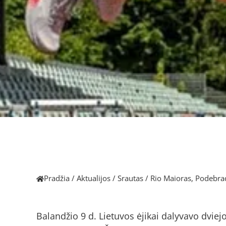
Pradžia
/
Aktualijos
/
Srautas
/
Rio Maioras, Podebrad
Balandžio 9 d. Lietuvos ėjikai dalyvavo dvie