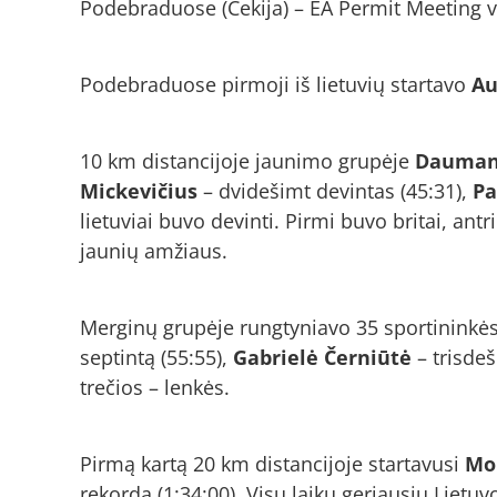
Podebraduose (Čekija) – EA Permit Meeting 
Podebraduose pirmoji iš lietuvių startavo
Au
10 km distancijoje jaunimo grupėje
Daumant
Mickevičius
– dvidešimt devintas (45:31),
Pa
lietuviai buvo devinti. Pirmi buvo britai, antr
jaunių amžiaus.
Merginų grupėje rungtyniavo 35 sportininkė
septintą (55:55),
Gabrielė Černiūtė
– trisdeš
trečios – lenkės.
Pirmą kartą 20 km distancijoje startavusi
Mo
rekordą (1:34:00). Visų laikų geriausių Lietuv