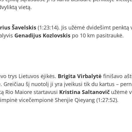
yliktą vietą.
rius Šavelskis
(1:23:14). Jis užėmė dvidešimt penktą v
alyvis
Genadijus Kozlovskis
po 10 km pasitraukė.
o trys Lietuvos ėjikės.
Brigita Virbalytė
finišavo
ašt
 Greičiau šį nuotolį ji yra įveikusi tik du kartus – pe
rtą Rio Maiore startavusi
Kristina Saltanovič
užėmė vi
olimpinė vicečempionė Shenjie Qieyang (1:27:52).