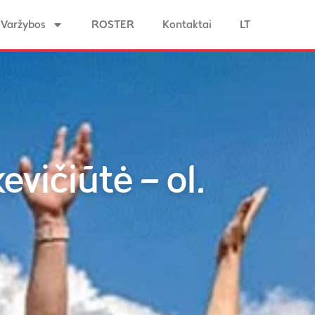
Varžybos
ROSTER
Kontaktai
LT
vičiūtė – ol.