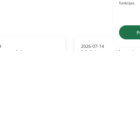
funkcijas.
P
9
2026-07-14
os meistrų
Meistrų metimų ta
onatas
varžybos – liepos 25
Palangoje