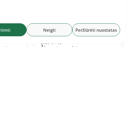
riimti
Neigti
Peržiūrėti nuostatas
2026-07-05
urės
Šiaurės meistrų
 d.
čempionatas