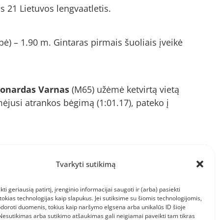
 21 Lietuvos lengvaatletis.
) – 1.90 m. Gintaras pirmais šuoliais įveikė
onardas Varnas
(M65) užėmė ketvirtą vietą
ėjusi atrankos bėgimą (1:01.17), pateko į
utis Abromaitis
(M60) – 29 vietą (12:46.91).
Tvarkyti sutikimą
kti geriausią patirtį, įrenginio informacijai saugoti ir (arba) pasiekti
kias technologijas kaip slapukus. Jei sutiksime su šiomis technologijomis,
doroti duomenis, tokius kaip naršymo elgsena arba unikalūs ID šioje
Sauliaus Svilainio nuotr.
 Nesutikimas arba sutikimo atšaukimas gali neigiamai paveikti tam tikras