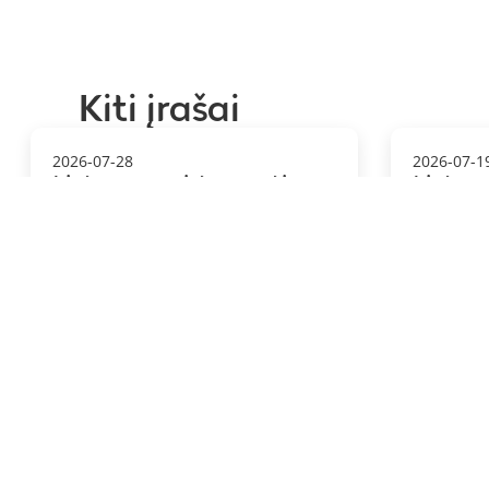
Kiti įrašai
2026-07-28
2026-07-1
Lietuvos meistrų metimų
Lietuv
taurė
čempi