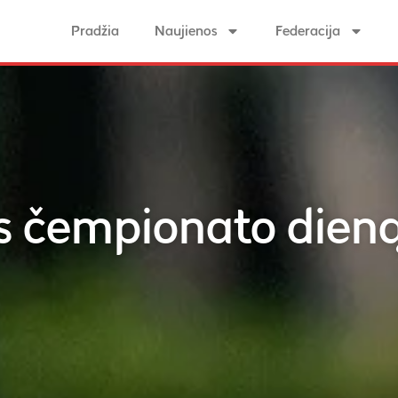
Pradžia
Naujienos
Federacija
 čempionato dieną