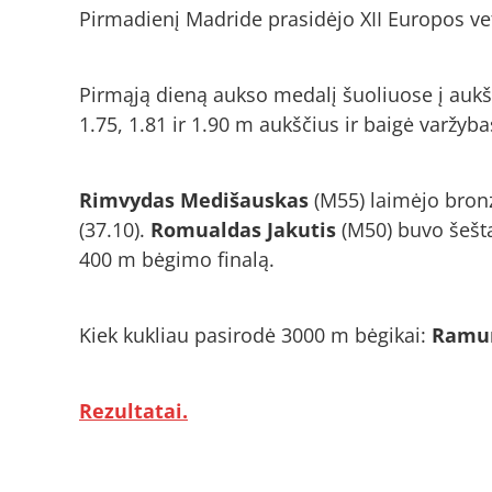
Pirmadienį Madride prasidėjo XII Europos ve
Pirmąją dieną aukso medalį šuoliuose į aukš
1.75, 1.81 ir 1.90 m aukščius ir baigė varž
Rimvydas Medišauskas
(M55) laimėjo bronz
(37.10).
Romualdas Jakutis
(M50) buvo šešta
400 m bėgimo finalą.
Kiek kukliau pasirodė 3000 m bėgikai:
Ramun
Rezultatai.