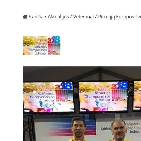
Pradžia
/
Aktualijos
/
Veteranai
/
Pirmąją Europos če