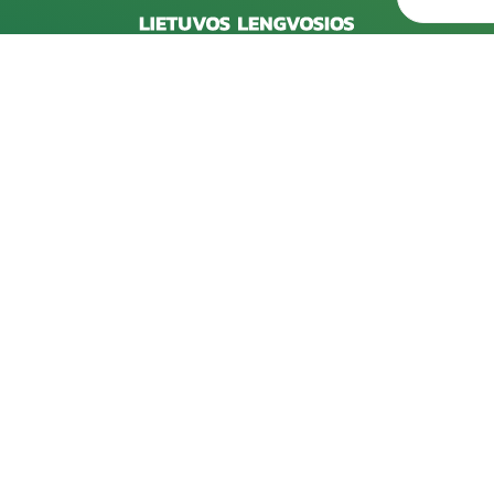
Rekvizitai
D
Kareivių g. 6-5609, 09117 Vilnius
202
pro
+370 523 39971
202
info@laf.lt
pro
Lietuvos Lengvosios Atletikos Federacija
Įmonės kodas: 190722989
202
PVM kodas: LT100012127915
pro
A/s: LT57 7300 0100 0062 7493, "Swedbank"
Spo
AB
202
202
pro