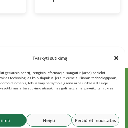
Tvarkyti sutikimą
kti geriausią patirtį, įrenginio informacijai saugoti ir (arba) pasiekti
kias technologijas kaip slapukus. Jei sutiksime su šiomis technologijomis,
doroti duomenis, tokius kaip naršymo elgsena arba unikalūs ID šioje
 Nesutikimas arba sutikimo atšaukimas gali neigiamai paveikti tam tikras
riimti
Neigti
Peržiūrėti nuostatas