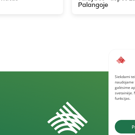
Palangoje
Siekdami tei
naudojame to
galėsime ap
svetainėje.
funkcijas.
P