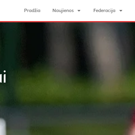
Pradžia
Naujienos
Federacija
i