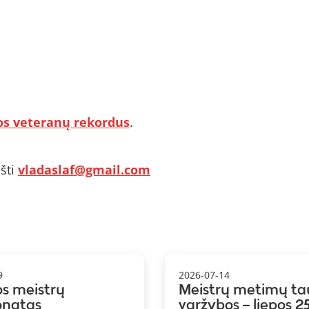
os veteranų rekordus
.
šti
vladaslaf@gmail.com
9
2026-07-14
os meistrų
Meistrų metimų ta
onatas
varžybos – liepos 25