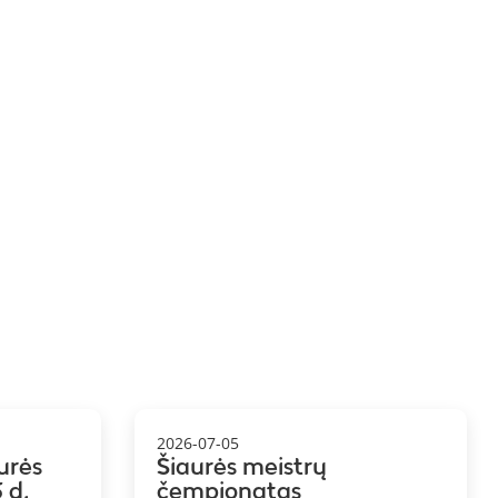
2026-07-05
urės
Šiaurės meistrų
 d.
čempionatas