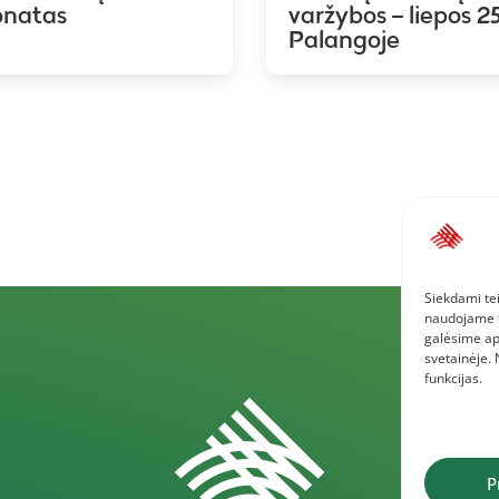
onatas
varžybos – liepos 25
Palangoje
Siekdami tei
naudojame to
galėsime ap
svetainėje.
funkcijas.
P