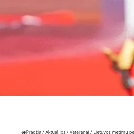
Pradžia
/
Aktualijos
/
Veteranai
/
Lietuvos metimų p