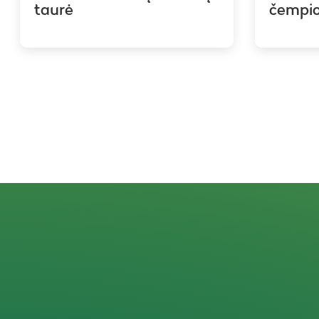
taurė
čempi