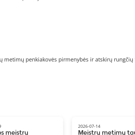
ų metimų penkiakovės pirmenybės ir atskirų rungčių 
9
2026-07-14
os meistrų
Meistrų metimų ta