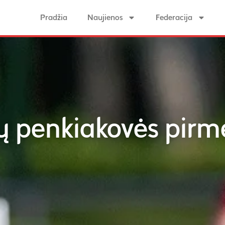
Pradžia
Naujienos
Federacija
ų penkiakovės pir