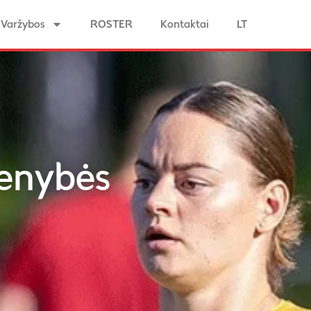
Varžybos
ROSTER
Kontaktai
LT
menybės