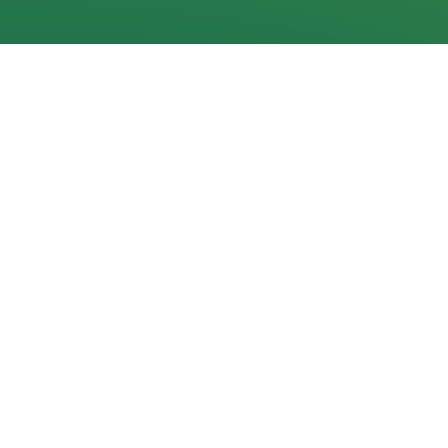
Navigacija
Pradžia
Aktualijos
Dokumentai
Galerijos
Kalendorius
Rezultatai
Statistika