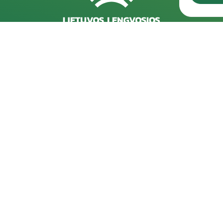
Rekvizitai
D
Kareivių g. 6-5609, 09117 Vilnius
202
pro
+370 523 39971
202
info@laf.lt
pro
Lietuvos Lengvosios Atletikos Federacija
Įmonės kodas: 190722989
202
PVM kodas: LT100012127915
pro
A/s: LT57 7300 0100 0062 7493, "Swedbank"
Spo
AB
202
202