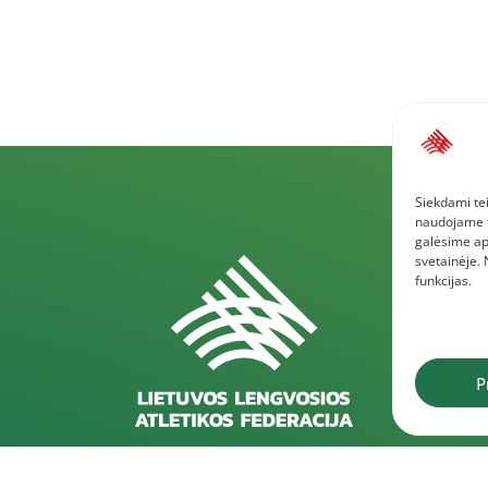
Siekdami tei
naudojame to
galėsime ap
svetainėje.
funkcijas.
P