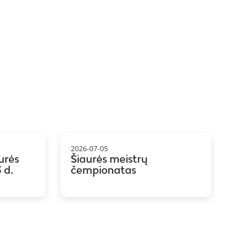
2026-07-05
urės
Šiaurės meistrų
 d.
čempionatas