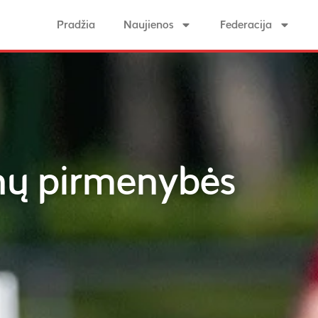
Pradžia
Naujienos
Federacija
anų pirmenybės