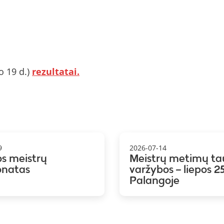
o 19 d.)
rezultatai.
9
2026-07-14
os meistrų
Meistrų metimų ta
onatas
varžybos – liepos 25
Palangoje