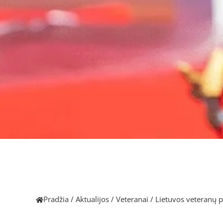
Pradžia
/
Aktualijos
/
Veteranai
/
Lietuvos veteranų 