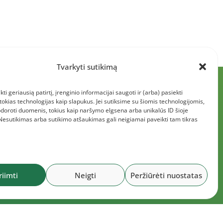
Tvarkyti sutikimą
kti geriausią patirtį, įrenginio informacijai saugoti ir (arba) pasiekti
kias technologijas kaip slapukus. Jei sutiksime su šiomis technologijomis,
doroti duomenis, tokius kaip naršymo elgsena arba unikalūs ID šioje
 Nesutikimas arba sutikimo atšaukimas gali neigiamai paveikti tam tikras
riimti
Neigti
Peržiūrėti nuostatas