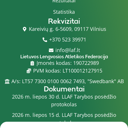
Rezultatai
Statistika
Rekvizitai
Kareivių g. 6-5609, 09117 Vilnius
+370 523 39971
info@laf.lt
Lietuvos Lengvosios Atletikos Federacija
Įmonės kodas: 190722989
PVM kodas: LT100012127915
A/s: LT57 7300 0100 0062 7493, "Swedbank" AB
Dokumentai
2026 m. liepos 30 d. LLAF Tarybos posėdžio
protokolas
2026 m. liepos 15 d. LLAF Tarybos posėdžio
protokolas