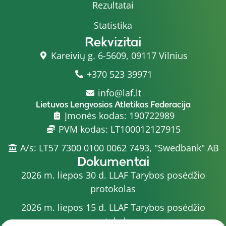
Rezultatai
Statistika
Rekvizitai
Kareivių g. 6-5609, 09117 Vilnius
+370 523 39971
info@laf.lt
Lietuvos Lengvosios Atletikos Federacija
Įmonės kodas: 190722989
PVM kodas: LT100012127915
A/s: LT57 7300 0100 0062 7493, "Swedbank" AB
Dokumentai
2026 m. liepos 30 d. LLAF Tarybos posėdžio
protokolas
2026 m. liepos 15 d. LLAF Tarybos posėdžio
protokolas