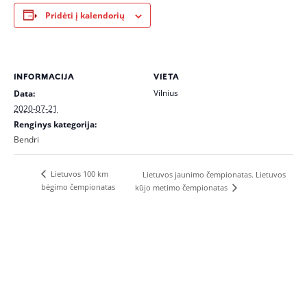
Pridėti į kalendorių
INFORMACIJA
VIETA
Vilnius
Data:
2020-07-21
Renginys kategorija:
Bendri
Lietuvos 100 km
Lietuvos jaunimo čempionatas. Lietuvos
bėgimo čempionatas
kūjo metimo čempionatas