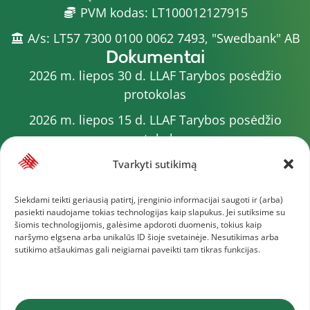
PVM kodas: LT100012127915
A/s: LT57 7300 0100 0062 7493, "Swedbank" AB
Dokumentai
2026 m. liepos 30 d. LLAF Tarybos posėdžio
protokolas
2026 m. liepos 15 d. LLAF Tarybos posėdžio
protokolas
2026 m. liepos 20 d. LLAF VK posėdžio protokolas
Tvarkyti sutikimą
Sporto meistrų sąrašas
Siekdami teikti geriausią patirtį, įrenginio informacijai saugoti ir (arba)
pasiekti naudojame tokias technologijas kaip slapukus. Jei sutiksime su
2026 m. varžybų kalendorius
šiomis technologijomis, galėsime apdoroti duomenis, tokius kaip
naršymo elgsena arba unikalūs ID šioje svetainėje. Nesutikimas arba
2026 m. liepos 4 d. LLAF Tarybos posėdžio
sutikimo atšaukimas gali neigiamai paveikti tam tikras funkcijas.
protokolas
Daugiau dokumentų