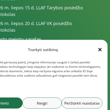
6 m. liepos 15 d. LLAF Tarybos posėdžio
tokolas
6 m. liepos 20 d. LLAF VK posėdžio
tokolas
rto meistrų sąrašas
6 m. varžybų kalendorius
Tvarkyti sutikimą
6 m. liepos 4 d. LLAF Tarybos posėdžio
kti geriausią patirtį, įrenginio informacijai saugoti ir (arba) pasiekti
tokolas
kias technologijas kaip slapukus. Jei sutiksime su šiomis technologijomis,
giau dokumentų
doroti duomenis, tokius kaip naršymo elgsena arba unikalūs ID šioje
 Nesutikimas arba sutikimo atšaukimas gali neigiamai paveikti tam tikras
riimti
Neigti
Peržiūrėti nuostatas