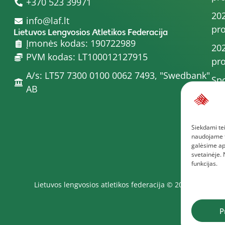
+370 523 39971
202
info@laf.lt
pro
Lietuvos Lengvosios Atletikos Federacija
Įmonės kodas: 190722989
202
PVM kodas: LT100012127915
pro
A/s: LT57 7300 0100 0062 7493, "Swedbank"
Spo
AB
202
202
Siekdami tei
pro
naudojame to
Dau
galėsime ap
svetainėje.
funkcijas.
Lietuvos lengvosios atletikos federacija © 2025
P