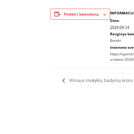
INFORMACIJ
Pridėti į kalendorių
Data:
2024-04-14
Renginys kate
Bendri
Interneto sve
https://sportore
u-takais-2024/
Vilniaus mokyklų žaidynių kroso 