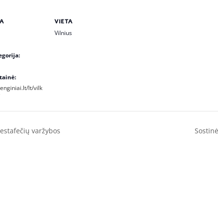
A
VIETA
Vilnius
gorija:
tainė:
nginiai.lt/lt/vilk
estafečių varžybos
Sostinė