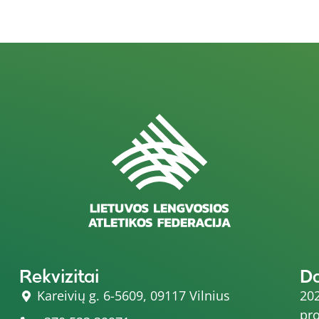
Rekvizitai
D
Kareivių g. 6-5609, 09117 Vilnius
202
pro