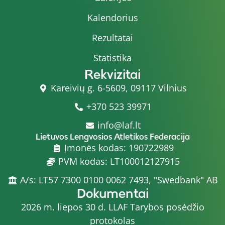
Kalendorius
Rezultatai
Statistika
Rekvizitai
Kareivių g. 6-5609, 09117 Vilnius
+370 523 39971
info@laf.lt
Lietuvos Lengvosios Atletikos Federacija
Įmonės kodas: 190722989
PVM kodas: LT100012127915
A/s: LT57 7300 0100 0062 7493, "Swedbank" AB
Dokumentai
2026 m. liepos 30 d. LLAF Tarybos posėdžio
protokolas