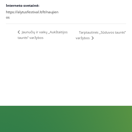
Interneto svetainė:
https://alytusfestival.lt/lt/naujien
os
Jaunučių ir vaikų „Aukštaitijos
Tarptautinės „Sūduvos taurės”
taurės” varžybos
varžybos