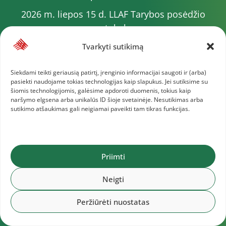
2026 m. liepos 15 d. LLAF Tarybos posėdžio
protokolas
2026 m. liepos 20 d. LLAF VK posėdžio protokolas
Tvarkyti sutikimą
Sporto meistrų sąrašas
Siekdami teikti geriausią patirtį, įrenginio informacijai saugoti ir (arba)
pasiekti naudojame tokias technologijas kaip slapukus. Jei sutiksime su
2026 m. varžybų kalendorius
šiomis technologijomis, galėsime apdoroti duomenis, tokius kaip
naršymo elgsena arba unikalūs ID šioje svetainėje. Nesutikimas arba
2026 m. liepos 4 d. LLAF Tarybos posėdžio
sutikimo atšaukimas gali neigiamai paveikti tam tikras funkcijas.
protokolas
Daugiau dokumentų
Priimti
Lietuvos lengvosios atletikos federacija © 2025
Neigti
Peržiūrėti nuostatas