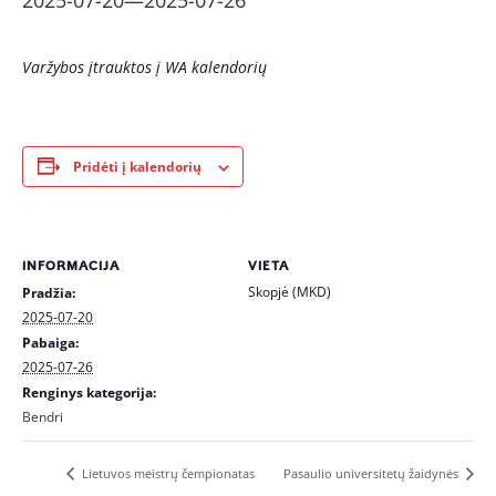
2025-07-20
—
2025-07-26
Varžybos įtrauktos į WA kalendorių
Pridėti į kalendorių
INFORMACIJA
VIETA
Skopjė (MKD)
Pradžia:
2025-07-20
Pabaiga:
2025-07-26
Renginys kategorija:
Bendri
Lietuvos meistrų čempionatas
Pasaulio universitetų žaidynės