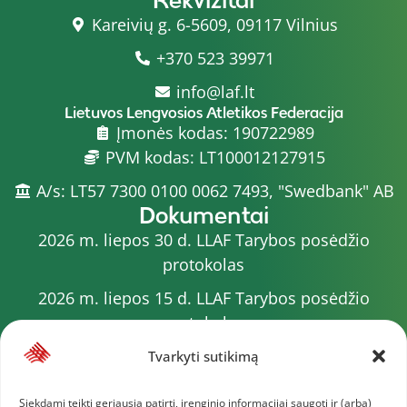
Kareivių g. 6-5609, 09117 Vilnius
+370 523 39971
info@laf.lt
Lietuvos Lengvosios Atletikos Federacija
Įmonės kodas: 190722989
PVM kodas: LT100012127915
A/s: LT57 7300 0100 0062 7493, "Swedbank" AB
Dokumentai
2026 m. liepos 30 d. LLAF Tarybos posėdžio
protokolas
2026 m. liepos 15 d. LLAF Tarybos posėdžio
protokolas
2026 m. liepos 20 d. LLAF VK posėdžio protokolas
Tvarkyti sutikimą
Sporto meistrų sąrašas
Siekdami teikti geriausią patirtį, įrenginio informacijai saugoti ir (arba)