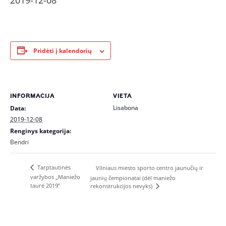
2019-12-08
Pridėti į kalendorių
INFORMACIJA
VIETA
Lisabona
Data:
2019-12-08
Renginys kategorija:
Bendri
Tarptautinės
Vilniaus miesto sporto centro jaunučių ir
varžybos „Maniežo
jaunių čempionatai (dėl maniežo
taurė 2019”
rekonstrukcijos nevyks)