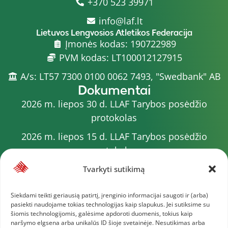
+370 523 39971
info@laf.lt
Lietuvos Lengvosios Atletikos Federacija
Įmonės kodas: 190722989
PVM kodas: LT100012127915
A/s: LT57 7300 0100 0062 7493, "Swedbank" AB
Dokumentai
2026 m. liepos 30 d. LLAF Tarybos posėdžio
protokolas
2026 m. liepos 15 d. LLAF Tarybos posėdžio
protokolas
2026 m. liepos 20 d. LLAF VK posėdžio protokolas
Tvarkyti sutikimą
Sporto meistrų sąrašas
Siekdami teikti geriausią patirtį, įrenginio informacijai saugoti ir (arba)
pasiekti naudojame tokias technologijas kaip slapukus. Jei sutiksime su
2026 m. varžybų kalendorius
šiomis technologijomis, galėsime apdoroti duomenis, tokius kaip
naršymo elgsena arba unikalūs ID šioje svetainėje. Nesutikimas arba
2026 m. liepos 4 d. LLAF Tarybos posėdžio