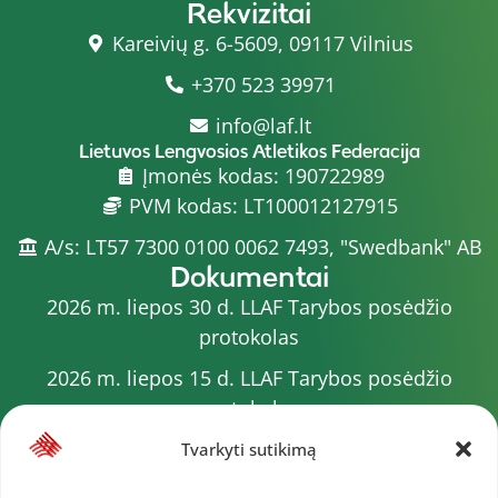
Rekvizitai
Kareivių g. 6-5609, 09117 Vilnius
+370 523 39971
info@laf.lt
Lietuvos Lengvosios Atletikos Federacija
Įmonės kodas: 190722989
PVM kodas: LT100012127915
A/s: LT57 7300 0100 0062 7493, "Swedbank" AB
Dokumentai
2026 m. liepos 30 d. LLAF Tarybos posėdžio
protokolas
2026 m. liepos 15 d. LLAF Tarybos posėdžio
protokolas
2026 m. liepos 20 d. LLAF VK posėdžio protokolas
Tvarkyti sutikimą
Sporto meistrų sąrašas