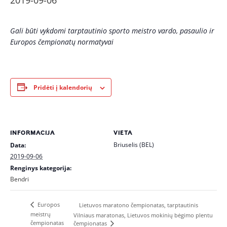
2019-09-06
Gali būti vykdomi tarptautinio sporto meistro vardo, pasaulio ir
Europos čempionatų normatyvai
Pridėti į kalendorių
INFORMACIJA
VIETA
Briuselis (BEL)
Data:
2019-09-06
Renginys kategorija:
Bendri
Europos
Lietuvos maratono čempionatas, tarptautinis
meistrų
Vilniaus maratonas, Lietuvos mokinių bėgimo plentu
čempionatas
čempionatas