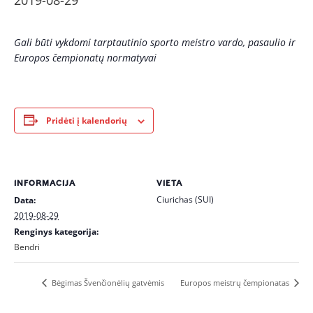
2019-08-29
Gali būti vykdomi tarptautinio sporto meistro vardo, pasaulio ir
Europos čempionatų normatyvai
Pridėti į kalendorių
INFORMACIJA
VIETA
Ciurichas (SUI)
Data:
2019-08-29
Renginys kategorija:
Bendri
Bėgimas Švenčionėlių gatvėmis
Europos meistrų čempionatas