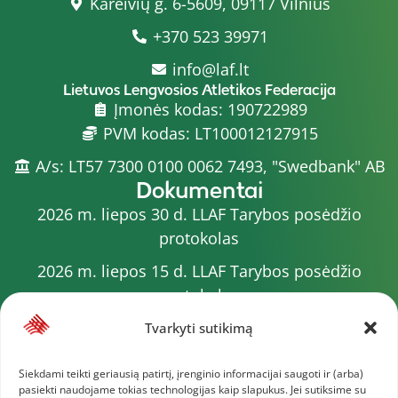
Kareivių g. 6-5609, 09117 Vilnius
+370 523 39971
info@laf.lt
Lietuvos Lengvosios Atletikos Federacija
Įmonės kodas: 190722989
PVM kodas: LT100012127915
A/s: LT57 7300 0100 0062 7493, "Swedbank" AB
Dokumentai
2026 m. liepos 30 d. LLAF Tarybos posėdžio
protokolas
2026 m. liepos 15 d. LLAF Tarybos posėdžio
protokolas
2026 m. liepos 20 d. LLAF VK posėdžio protokolas
Tvarkyti sutikimą
Sporto meistrų sąrašas
Siekdami teikti geriausią patirtį, įrenginio informacijai saugoti ir (arba)
pasiekti naudojame tokias technologijas kaip slapukus. Jei sutiksime su
2026 m. varžybų kalendorius