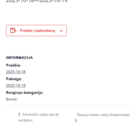
2025-10-18
—
2025-10-19
Pridėti į kalendorių
INFORMACIJA
Pradžia:
2025-10-18
Pabaiga:
2025-10-19
Renginys kategorija:
Bendri
Panevėžio vaikų taurės
Šiaulių miesto vaikų čempionatas
varžybos