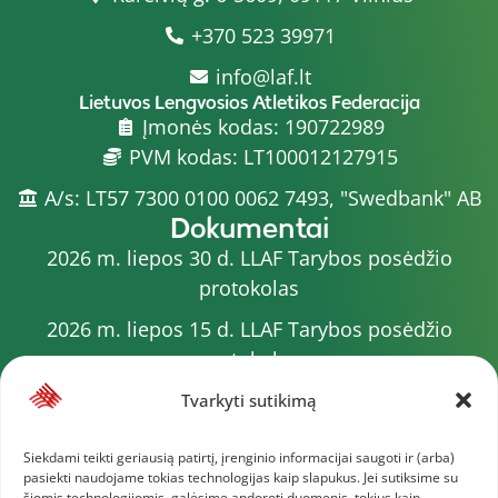
+370 523 39971
info@laf.lt
Lietuvos Lengvosios Atletikos Federacija
Įmonės kodas: 190722989
PVM kodas: LT100012127915
A/s: LT57 7300 0100 0062 7493, "Swedbank" AB
Dokumentai
2026 m. liepos 30 d. LLAF Tarybos posėdžio
protokolas
2026 m. liepos 15 d. LLAF Tarybos posėdžio
protokolas
2026 m. liepos 20 d. LLAF VK posėdžio protokolas
Tvarkyti sutikimą
Sporto meistrų sąrašas
Siekdami teikti geriausią patirtį, įrenginio informacijai saugoti ir (arba)
pasiekti naudojame tokias technologijas kaip slapukus. Jei sutiksime su
2026 m. varžybų kalendorius
šiomis technologijomis, galėsime apdoroti duomenis, tokius kaip