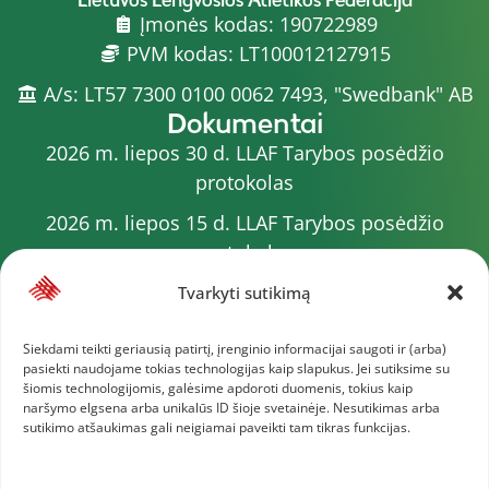
Įmonės kodas: 190722989
PVM kodas: LT100012127915
A/s: LT57 7300 0100 0062 7493, "Swedbank" AB
Dokumentai
2026 m. liepos 30 d. LLAF Tarybos posėdžio
protokolas
2026 m. liepos 15 d. LLAF Tarybos posėdžio
protokolas
2026 m. liepos 20 d. LLAF VK posėdžio protokolas
Tvarkyti sutikimą
Sporto meistrų sąrašas
Siekdami teikti geriausią patirtį, įrenginio informacijai saugoti ir (arba)
pasiekti naudojame tokias technologijas kaip slapukus. Jei sutiksime su
2026 m. varžybų kalendorius
šiomis technologijomis, galėsime apdoroti duomenis, tokius kaip
naršymo elgsena arba unikalūs ID šioje svetainėje. Nesutikimas arba
2026 m. liepos 4 d. LLAF Tarybos posėdžio
sutikimo atšaukimas gali neigiamai paveikti tam tikras funkcijas.
protokolas
Daugiau dokumentų