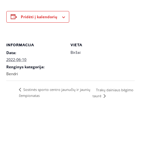
Pridėti į kalendorių
INFORMACIJA
VIETA
Biržai
Data:
2022-06-10
Renginys kategorija:
Bendri
Sostinės sporto centro jaunučių ir jaunių
Trakų dainiaus bėgimo
čempionatas
taurė