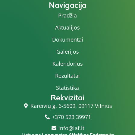
Navigacija
Pradžia
Aktualijos
Dokumentai
Galerijos
Kalendorius
Rezultatai
Statistika
Rekvizitai
Kareivių g. 6-5609, 09117 Vilnius
+370 523 39971
info@laf.lt
Lietuvos Lengvosios Atletikos Federacija