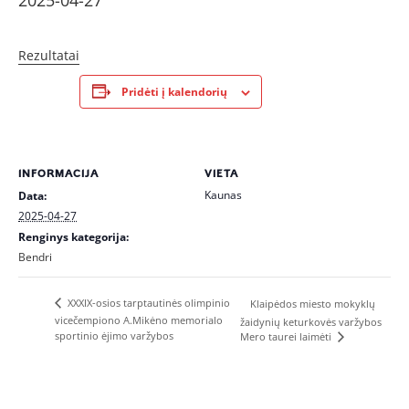
2025-04-27
Rezultatai
Pridėti į kalendorių
INFORMACIJA
VIETA
Kaunas
Data:
2025-04-27
Renginys kategorija:
Bendri
XXXIX-osios tarptautinės olimpinio
Klaipėdos miesto mokyklų
vicečempiono A.Mikėno memorialo
žaidynių keturkovės varžybos
sportinio ėjimo varžybos
Mero taurei laimėti