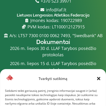
+370 523 39971
info@laf.lt
Lietuvos Lengvosios Atletikos Federacija
Įmonės kodas: 190722989
PVM kodas: LT100012127915
A/s: LT57 7300 0100 0062 7493, "Swedbank" AB
Dokumentai
2026 m. liepos 30 d. LLAF Tarybos posėdžio
protokolas
2026 m. liepos 15 d. LLAF Tarybos posėdžio
protokolas
2026 m. liepos 20 d. LLAF VK posėdžio protokolas
Tvarkyti sutikimą
Sporto meistrų sąrašas
Siekdami teikti geriausią patirtį, įrenginio informacijai saugoti ir (arba)
pasiekti naudojame tokias technologijas kaip slapukus. Jei sutiksime su
2026 m. varžybų kalendorius
šiomis technologijomis, galėsime apdoroti duomenis, tokius kaip
naršymo elgsena arba unikalūs ID šioje svetainėje. Nesutikimas arba
2026 m. liepos 4 d. LLAF Tarybos posėdžio