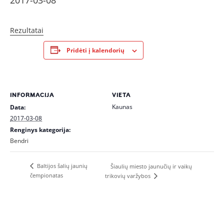
2017-03-08
Rezultatai
Pridėti į kalendorių
INFORMACIJA
VIETA
Kaunas
Data:
2017-03-08
Renginys kategorija:
Bendri
Baltijos šalių jaunių
Šiaulių miesto jaunučių ir vaikų
čempionatas
trikovių varžybos