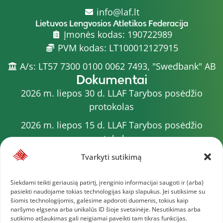
info@laf.lt
Lietuvos Lengvosios Atletikos Federacija
Įmonės kodas: 190722989
PVM kodas: LT100012127915
A/s: LT57 7300 0100 0062 7493, "Swedbank" AB
Dokumentai
2026 m. liepos 30 d. LLAF Tarybos posėdžio
protokolas
2026 m. liepos 15 d. LLAF Tarybos posėdžio
protokolas
2026 m. liepos 20 d. LLAF VK posėdžio protokolas
Tvarkyti sutikimą
Sporto meistrų sąrašas
Siekdami teikti geriausią patirtį, įrenginio informacijai saugoti ir (arba)
pasiekti naudojame tokias technologijas kaip slapukus. Jei sutiksime su
2026 m. varžybų kalendorius
šiomis technologijomis, galėsime apdoroti duomenis, tokius kaip
naršymo elgsena arba unikalūs ID šioje svetainėje. Nesutikimas arba
2026 m. liepos 4 d. LLAF Tarybos posėdžio
sutikimo atšaukimas gali neigiamai paveikti tam tikras funkcijas.