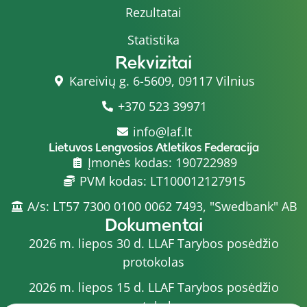
Rezultatai
Statistika
Rekvizitai
Kareivių g. 6-5609, 09117 Vilnius
+370 523 39971
info@laf.lt
Lietuvos Lengvosios Atletikos Federacija
Įmonės kodas: 190722989
PVM kodas: LT100012127915
A/s: LT57 7300 0100 0062 7493, "Swedbank" AB
Dokumentai
2026 m. liepos 30 d. LLAF Tarybos posėdžio
protokolas
2026 m. liepos 15 d. LLAF Tarybos posėdžio
protokolas