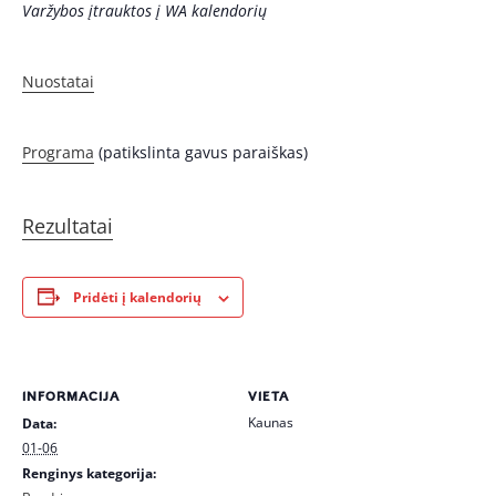
Varžybos įtrauktos į WA kalendorių
Nuostatai
Programa
(patikslinta gavus paraiškas)
Rezultatai
Pridėti į kalendorių
INFORMACIJA
VIETA
Kaunas
Data:
01-06
Renginys kategorija: