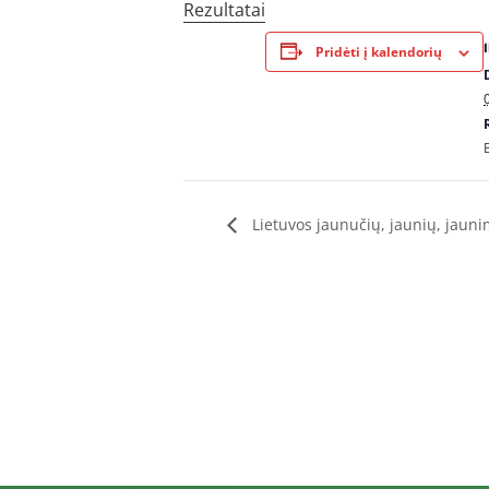
Rezultatai
Pridėti į kalendorių
Lietuvos jaunučių, jaunių, jaun