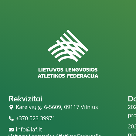
Rekvizitai
D
Kareivių g. 6-5609, 09117 Vilnius
202
pro
+370 523 39971
202
info@laf.lt
pro