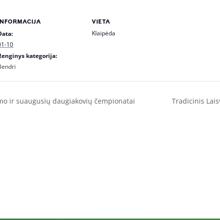
INFORMACIJA
VIETA
Klaipėda
Data:
01-10
Renginys kategorija:
Bendri
imo ir suaugusių daugiakovių čempionatai
Tradicinis Lai