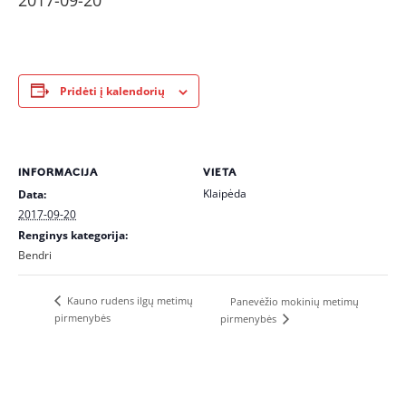
2017-09-20
Pridėti į kalendorių
INFORMACIJA
VIETA
Klaipėda
Data:
2017-09-20
Renginys kategorija:
Bendri
Kauno rudens ilgų metimų
Panevėžio mokinių metimų
pirmenybės
pirmenybės