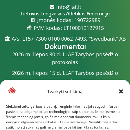
info@laf.lt
Lietuvos Lengvosios Atletikos Federacija
Įmonės kodas: 190722989
PVM kodas: LT100012127915
A/s: LT57 7300 0100 0062 7493, "Swedbank" AB
Dokumentai
2026 m. liepos 30 d. LLAF Tarybos posėdžio
protokolas
2026 m. liepos 15 d. LLAF Tarybos posėdžio
protokolas
2026 m. liepos 20 d. LLAF VK posėdžio protokolas
Tvarkyti sutikimą
Sporto meistrų sąrašas
Siekdami teikti geriausią patirtį, įrenginio informacijai saugoti ir (arba)
pasiekti naudojame tokias technologijas kaip slapukus. Jei sutiksime su
2026 m. varžybų kalendorius
šiomis technologijomis, galėsime apdoroti duomenis, tokius kaip
naršymo elgsena arba unikalūs ID šioje svetainėje. Nesutikimas arba
2026 m. liepos 4 d. LLAF Tarybos posėdžio
sutikimo atšaukimas gali neigiamai paveikti tam tikras funkcijas.