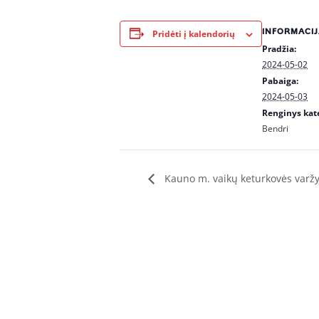
INFORMACIJ
Pridėti į kalendorių
Pradžia:
2024-05-02
Pabaiga:
2024-05-03
Renginys kate
Bendri
Kauno m. vaikų keturkovės varž