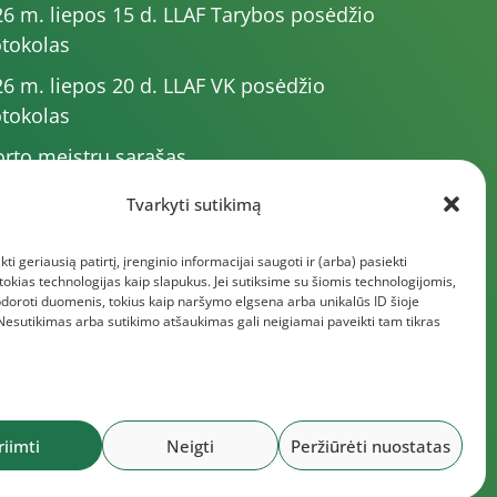
6 m. liepos 15 d. LLAF Tarybos posėdžio
tokolas
6 m. liepos 20 d. LLAF VK posėdžio
tokolas
rto meistrų sąrašas
6 m. varžybų kalendorius
Tvarkyti sutikimą
6 m. liepos 4 d. LLAF Tarybos posėdžio
kti geriausią patirtį, įrenginio informacijai saugoti ir (arba) pasiekti
tokolas
kias technologijas kaip slapukus. Jei sutiksime su šiomis technologijomis,
giau dokumentų
doroti duomenis, tokius kaip naršymo elgsena arba unikalūs ID šioje
 Nesutikimas arba sutikimo atšaukimas gali neigiamai paveikti tam tikras
riimti
Neigti
Peržiūrėti nuostatas