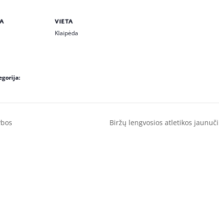
A
VIETA
Klaipėda
gorija:
ybos
Biržų lengvosios atletikos jaunuč