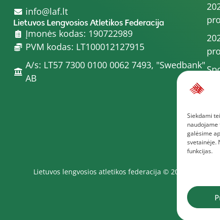
202
info@laf.lt
pro
Lietuvos Lengvosios Atletikos Federacija
Įmonės kodas: 190722989
202
PVM kodas: LT100012127915
pro
A/s: LT57 7300 0100 0062 7493, "Swedbank"
Spo
AB
202
202
Siekdami tei
pro
naudojame to
Dau
galėsime ap
svetainėje.
funkcijas.
Lietuvos lengvosios atletikos federacija © 2025
P