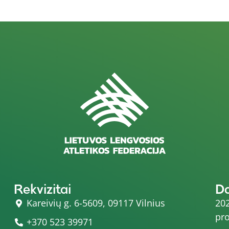
Rekvizitai
D
Kareivių g. 6-5609, 09117 Vilnius
202
pro
+370 523 39971