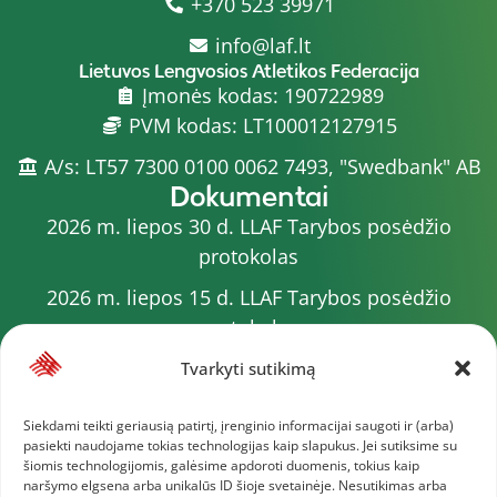
+370 523 39971
info@laf.lt
Lietuvos Lengvosios Atletikos Federacija
Įmonės kodas: 190722989
PVM kodas: LT100012127915
A/s: LT57 7300 0100 0062 7493, "Swedbank" AB
Dokumentai
2026 m. liepos 30 d. LLAF Tarybos posėdžio
protokolas
2026 m. liepos 15 d. LLAF Tarybos posėdžio
protokolas
2026 m. liepos 20 d. LLAF VK posėdžio protokolas
Tvarkyti sutikimą
Sporto meistrų sąrašas
Siekdami teikti geriausią patirtį, įrenginio informacijai saugoti ir (arba)
pasiekti naudojame tokias technologijas kaip slapukus. Jei sutiksime su
2026 m. varžybų kalendorius
šiomis technologijomis, galėsime apdoroti duomenis, tokius kaip
naršymo elgsena arba unikalūs ID šioje svetainėje. Nesutikimas arba
2026 m. liepos 4 d. LLAF Tarybos posėdžio