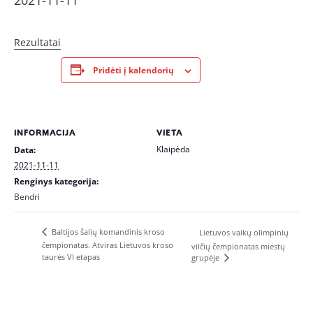
2021-11-11
Rezultatai
Pridėti į kalendorių
INFORMACIJA
VIETA
Klaipėda
Data:
2021-11-11
Renginys kategorija:
Bendri
Baltijos šalių komandinis kroso
Lietuvos vaikų olimpinių
čempionatas. Atviras Lietuvos kroso
vilčių čempionatas miestų
taurės VI etapas
grupėje