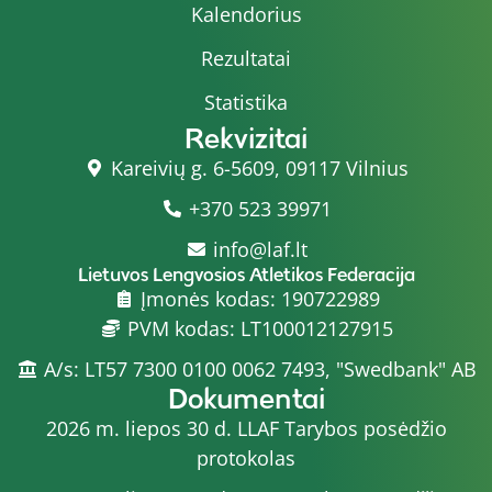
Kalendorius
Rezultatai
Statistika
Rekvizitai
Kareivių g. 6-5609, 09117 Vilnius
+370 523 39971
info@laf.lt
Lietuvos Lengvosios Atletikos Federacija
Įmonės kodas: 190722989
PVM kodas: LT100012127915
A/s: LT57 7300 0100 0062 7493, "Swedbank" AB
Dokumentai
2026 m. liepos 30 d. LLAF Tarybos posėdžio
protokolas